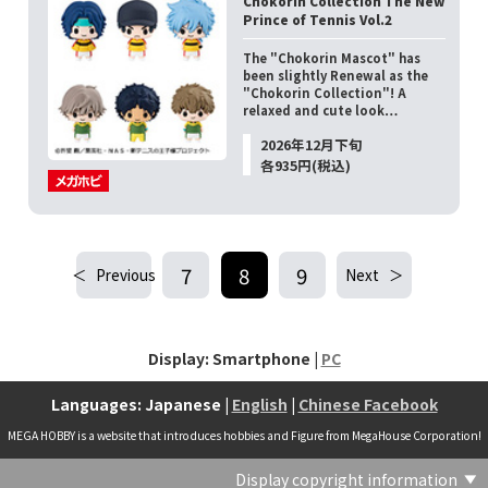
Chokorin Collection The New
Prince of Tennis Vol.2
The "Chokorin Mascot" has
been slightly Renewal as the
"Chokorin Collection"! A
relaxed and cute look…
2026年12月下旬
各935円(税込)
7
8
9
Previous
Next
Display: Smartphone |
PC
Languages: Japanese |
English
|
Chinese Facebook
MEGA HOBBY is a website that introduces hobbies and Figure from MegaHouse Corporation!
Display copyright information