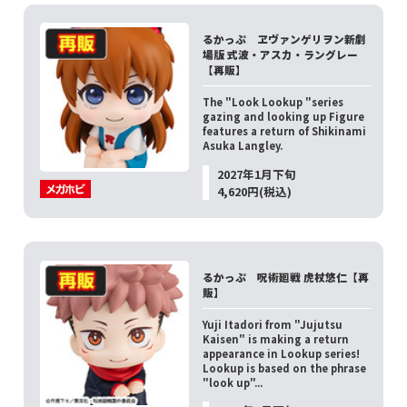
るかっぷ ヱヴァンゲリヲン新劇
場版 式波・アスカ・ラングレー
【再販】
The "Look Lookup "series
gazing and looking up Figure
features a return of Shikinami
Asuka Langley.
2027年1月下旬
4,620円(税込)
るかっぷ 呪術廻戦 虎杖悠仁【再
販】
Yuji Itadori from "Jujutsu
Kaisen" is making a return
appearance in Lookup series!
Lookup is based on the phrase
"look up"...