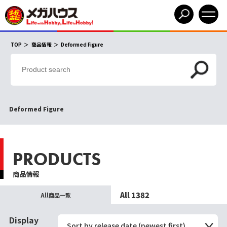
TOP
商品情報
Deformed Figure
Deformed Figure
PRODUCTS
商品情報
All 1382
All商品一覧
Display
Sort by release date (newest first)