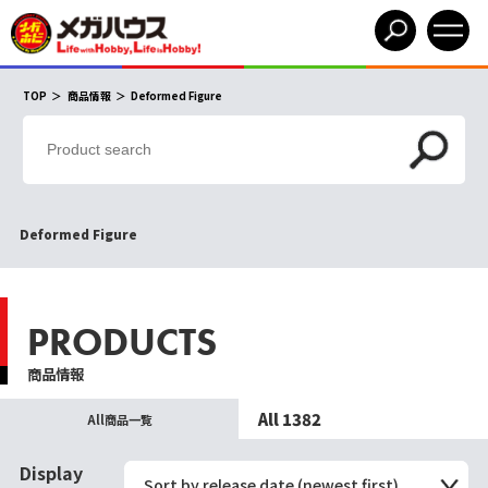
TOP
商品情報
Deformed Figure
Deformed Figure
PRODUCTS
商品情報
All 1382
All商品一覧
Display
Sort by release date (newest first)