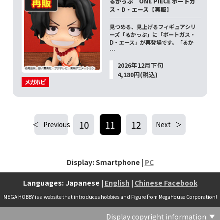
るかっぷ ONE PIECE ポートガ
ス・D・エース【再販】
見つめる、見上げるフィギュアシリ
ーズ「るかっぷ」に「ポートガス・
D・エース」が再登場です。「るか
…
2026年12月下旬
4,180円(税込)
10
11
12
Previous
Next
Display: Smartphone |
PC
Languages: Japanese |
English
|
Chinese Facebook
MEGA HOBBY is a website that introduces hobbies and Figure from MegaHouse Corporation!
Display copyright information