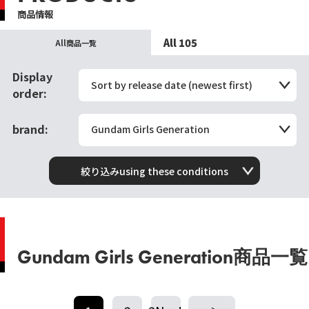
商品情報
All 105
All商品一覧
Display
Sort by release date (newest first)
order:
brand:
Gundam Girls Generation
絞り込みusing these conditions
Gundam Girls Generation商品一覧