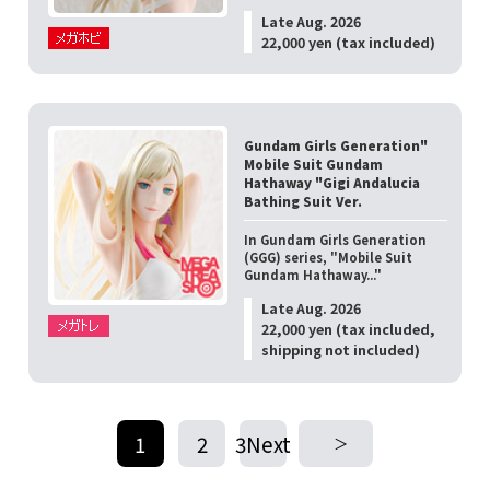
Late Aug. 2026
22,000 yen (tax included)
Gundam Girls Generation"
Mobile Suit Gundam
Hathaway "Gigi Andalucia
Bathing Suit Ver.
In Gundam Girls Generation
(GGG) series, "Mobile Suit
Gundam Hathaway..."
Late Aug. 2026
22,000 yen (tax included,
shipping not included)
1
2
3Next
​ ​
​ ​