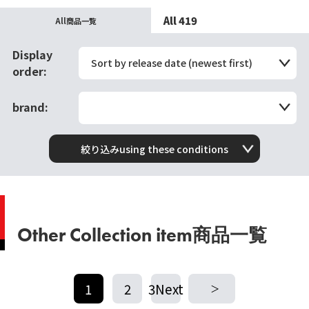
All 419
All商品一覧
Display
Sort by release date (newest first)
order:
brand:
絞り込みusing these conditions
Other Collection item商品一覧
1
2
3Next
​ ​
​ ​