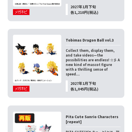
2027年1月下旬
各1,210円(税込)
Tobimas Dragon Ball vol.3
Collect them, display them,
and take videos—the
possibilities are endless! ☆彡 A
new kind of mascot figure
with a thrilling sense of
speed…
2027年1月下旬
各1,045円(税込)
Pita Cute Sanrio Characters
[repeat]