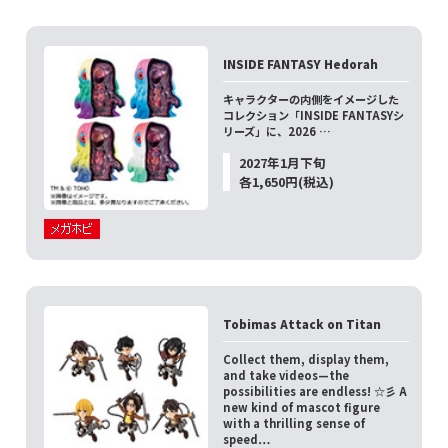
INSIDE FANTASY Hedorah
キャラクターの内側をイメージした
コレクション「INSIDE FANTASYシ
リーズ」に、2026 …
2027年1月下旬
各1,650円(税込)
Tobimas Attack on Titan
Collect them, display them,
and take videos—the
possibilities are endless! ☆彡 A
new kind of mascot figure
with a thrilling sense of
speed…