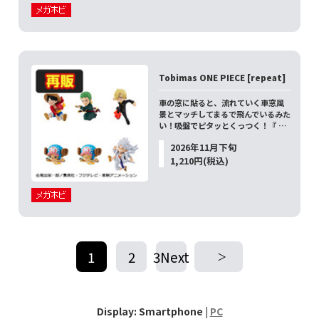
Tobimas ONE PIECE [repeat]
車の窓に貼ると、流れていく車窓風
景とマッチしてまるで飛んでいるみた
い！吸盤でピタッとくっつく！『 …
2026年11月下旬
1,210円(税込)
1
2
3Next
​ ​
​ ​
Display: Smartphone |
PC