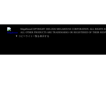
MegaHouseCOPYRIGHT 2005-2026 MEGAHOUSE CORPORATION. ALL RIGHTS 
ALL OTHER PRODUCTS ARE TRADEMARKS OR REGISTERED OF THEIR RESP
▼ コピーライト一覧を表示する