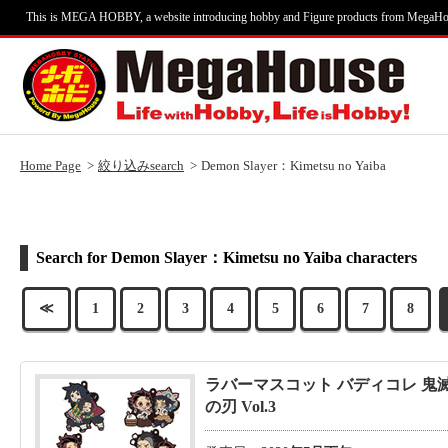
This is MEGA HOBBY, a website introducing hobby and Figure products from MegaHo
Home Page
絞り込みsearch
Demon Slayer：Kimetsu no Yaiba
Refine search
Search for Demon Slayer：Kimetsu no Yaiba characters
≪
1
2
3
4
5
6
7
8
ラバーマスコット バディコレ 鬼
の刃 Vol.3