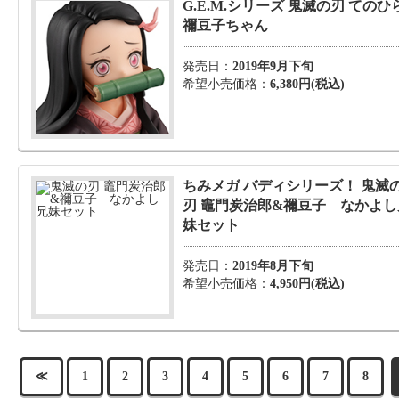
G.E.M.シリーズ 鬼滅の刃 てのひ
禰豆子ちゃん
発売日：
2019年9月下旬
希望小売価格：
6,380円(税込)
ちみメガ バディシリーズ！ 鬼滅
刃 竈門炭治郎&禰豆子 なかよし
妹セット
発売日：
2019年8月下旬
希望小売価格：
4,950円(税込)
≪
1
2
3
4
5
6
7
8