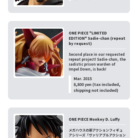
ONE PIECE "LIMITED
EDITION" Sadie-chan (repeat
by request)
Second place in our requested
repeat project! Sadie-chan, the
sadistic prison warden of
Impel Down, is back!
Mar. 2015
8,800 yen (tax included,
shipping not included)
ONE PIECE Monkey D. Luffy
メガハウスの新アクションフィギュ
アシリーズ「ヴァリアブルアクション