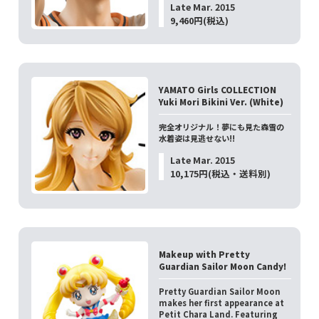
Late Mar. 2015
9,460円(税込)
YAMATO Girls COLLECTION
Yuki Mori Bikini Ver. (White)
完全オリジナル！夢にも見た森雪の
水着姿は見逃せない!!
Late Mar. 2015
10,175円(税込・送料別)
Makeup with Pretty
Guardian Sailor Moon Candy!
Pretty Guardian Sailor Moon
makes her first appearance at
Petit Chara Land. Featuring