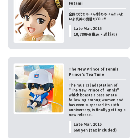
Futami
全国の兄ちゃ→ん!姉ちゃ→ん!!いよ
いよ真美の出番だYO→!!
Late Mar. 2015
10,780円(税込・送料別)
The New Prince of Tennis
Prince's Tea Time
The musical adaptation of
"The New Prince of Tennis"
which boasts a passionate
following among women and
has even surpassed its 10th
anniversary, is finally getting a
new release...
Late Mar. 2015
660 yen (tax included)