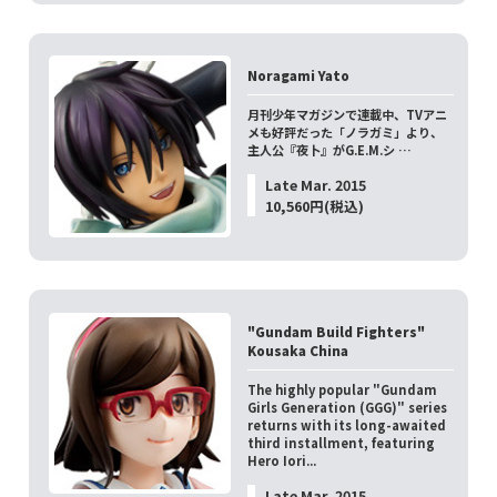
Noragami Yato
月刊少年マガジンで連載中、TVアニ
メも好評だった「ノラガミ」より、
主人公『夜卜』がG.E.M.シ …
Late Mar. 2015
10,560円(税込)
"Gundam Build Fighters"
Kousaka China
The highly popular "Gundam
Girls Generation (GGG)" series
returns with its long-awaited
third installment, featuring
Hero Iori...
Late Mar. 2015