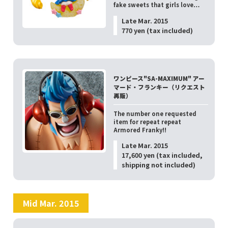
fake sweets that girls love…
Late Mar. 2015
770 yen (tax included)
ワンピース"SA-MAXIMUM" アー
マード・フランキー（リクエスト
再販）
The number one requested
item for repeat repeat
Armored Franky!!
Late Mar. 2015
17,600 yen (tax included,
shipping not included)
Mid Mar. 2015