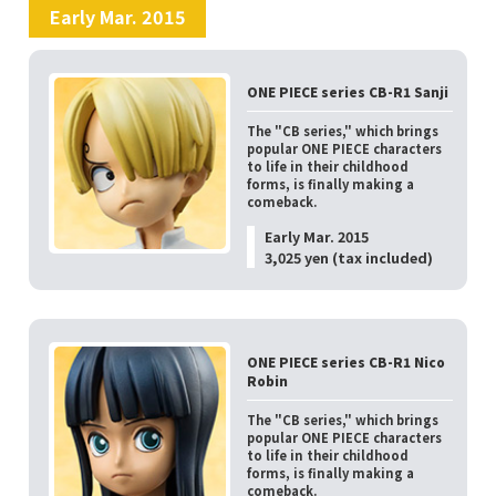
Early Mar. 2015
ONE PIECE series CB-R1 Sanji
The "CB series," which brings
popular ONE PIECE characters
to life in their childhood
forms, is finally making a
comeback.
Early Mar. 2015
3,025 yen (tax included)
ONE PIECE series CB-R1 Nico
Robin
The "CB series," which brings
popular ONE PIECE characters
to life in their childhood
forms, is finally making a
comeback.