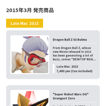
2015年3月 発売商品
Late Mar. 2015
Dragon Ball Z 03 Bulma
From Dragon Ball Z, whose
new Movie released in 2015
has been generating a lot of
buzz, comes "DESKTOP REAL...
Late Mar. 2015
7,480 yen (tax included)
"Super Robot Wars OG"
Grungust Zero