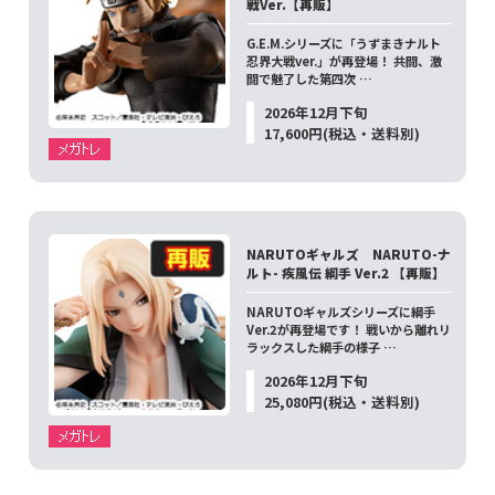
戦Ver.【再販】
G.E.M.シリーズに「うずまきナルト
忍界大戦ver.」が再登場！ 共闘、激
闘で魅了した第四次 …
2026年12月下旬
17,600円(税込・送料別)
NARUTOギャルズ NARUTO-ナ
ルト- 疾風伝 綱手 Ver.2 【再販】
NARUTOギャルズシリーズに綱手
Ver.2が再登場です！ 戦いから離れリ
ラックスした綱手の様子 …
2026年12月下旬
25,080円(税込・送料別)