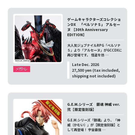
ゲームキャラクターズコレクショ
ンDX 「ペルソナ５」 アルセー
ヌ 【30th Anniversary
EDITION】
大人気ジュブナイルRPG「ペルソナ
５」より「アルセーヌ」がGCCDXに
再び登場です。 怪盗を彷 …
Late Dec. 2026
27,500 yen (tax included,
shipping not included)
G.E.M.シリーズ 銀魂 神威 ver.
弐【限定復刻版】
G.E.M.シリーズ「銀魂」より、「神
威（かむい）」が【限定復刻版】と
して再登場！ 宇宙最強 …