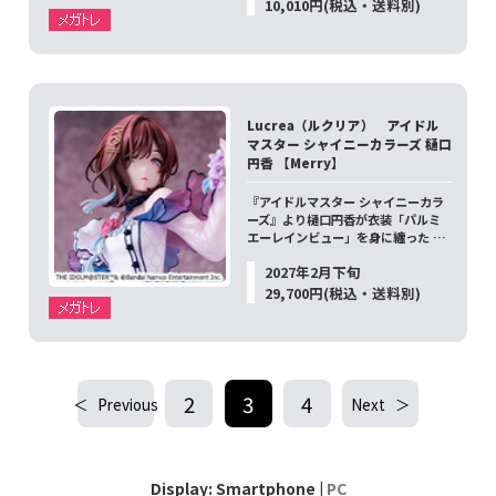
10,010円(税込・送料別)
Lucrea（ルクリア） アイドル
マスター シャイニーカラーズ 樋口
円香 【Merry】
『アイドルマスター シャイニーカラ
ーズ』より樋口円香が衣装「パルミ
エーレインビュー」を身に纏った …
2027年2月下旬
29,700円(税込・送料別)
2
3
4
Previous
Next
Display: Smartphone |
PC