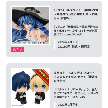
Lucrea（ルクリア） 無職転生Ⅲ
～異世界行ったら本気だす～ ロキ
シー 水着Ver.
TVアニメ『無職転生 ～異世界行った
ら本気だす～』から ロキシーが水着
姿にてLucreaシリーズ …
2027年2月下旬
23,100円(税込・送料別)
るかっぷ ペルソナ３ リロード
主人公＆アイギス セット【限定座
布団付き】
『ペルソナ３ リロード』より、主人
公とアイギスが「るかっぷ」シリーズ
に登場です！ 「るかっぷ」 …
2027年2月下旬