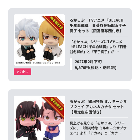
るかっぷ TVアニメ『BLEACH
千年血戦篇』日番谷冬獅郎＆平子
真子 セット【限定座布団付き】
「るかっぷ」シリーズにTVアニメ
『BLEACH 千年血戦篇』より「日番
谷冬獅郎」と「平子真子」が …
2027年2月下旬
9,570円(税込・送料別)
るかっぷ 銀河特急 ミルキー☆サ
ブウェイ アカネ＆カナタ セット
【限定座布団付き】
見上げる見守る「るかっぷ」シリー
ズに、 『銀河特急 ミルキー☆サブウ
ェイ』より「アカネ」と「カナ …