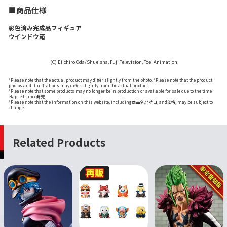
■商品仕様
彩色済み完成品フィギュア
ウインドウ箱
(C) Eiichiro Oda/Shueisha, Fuji Television, Toei Animation
*Please note that the actual product may differ slightly from the photo. *Please note that the product
photos and illustrations may differ slightly from the actual product.
*Please note that some products may no longer be in production or available for sale due to the time
elapsed since発売.
*Please note that the information on this website, including商品名,発売日, and価格, may be subject to
change.
Related Products