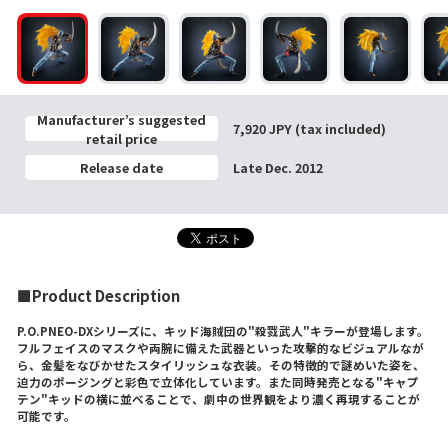
Manufacturer’s suggested
7,920 JPY (tax included)
retail price
Release date
Late Dec. 2012
■Product Description
P.O.PNEO-DXシリーズに、キッド海賊団の"殺戮武人"キラーが登場します。
フルフェイスのマスクや両腕に備えた武器といった攻撃的なビジュアルなが
ら、金髪をなびかせたスタイリッシュな衣装。その特徴的で謎めいた姿を、
迫力のポージングと彩色で立体化しています。また同時発売となる"キャプ
テン"キッドの横に並べることで、劇中の世界観をより濃く再現することが
可能です。