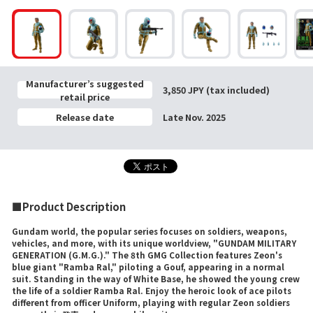
Manufacturer’s suggested
3,850 JPY (tax included)
retail price
Release date
Late Nov. 2025
■Product Description
Gundam world, the popular series focuses on soldiers, weapons,
vehicles, and more, with its unique worldview, "GUNDAM MILITARY
GENERATION (G.M.G.)." The 8th GMG Collection features Zeon's
blue giant "Ramba Ral," piloting a Gouf, appearing in a normal
suit. Standing in the way of White Base, he showed the young crew
the life of a soldier Ramba Ral. Enjoy the heroic look of ace pilots
different from officer Uniform, playing with regular Zeon soldiers