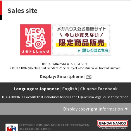
Sales site
TOP
WHAT'S NEW
G.M.G.
COLLECTION 08 Mobile Suit Gundam Principality of Zeon Ramba Ral Normal Suit Ver.
Display: Smartphone |
PC
Languages: Japanese |
English
|
Chinese Facebook
MEGA HOBBY is a website that introduces hobbies and Figure from MegaHouse Corporation!
Display copyright information
(C) Crypton Future Media, INC. www.piapro.net(C) '25 SANRIO CO., LTD. APPR. NO. L656640(C) '25 SANRIO CO.,LTD.APPR.NO.L655202(C) '26 SANRIO CO., LTD. APPR. NO. L662313(C) '76, '19 SANRIO APPR. NO.S601931(C) & ™Warner Bros. Entertainment Inc. Publishing Rights (C) JKR. (s23)(C) 2006 円谷プロ・CBC (C) 2013 佐島勤／KADOKAWA アスキー・メディアワークス刊／魔法科高校製作委員会(C) 2015,2016 SANRIO CO.,LTD.Ⓛ APPROVAL NO.S571509(C) 2016 COVER Corp.(C) 2020 Legendary. All Rights Reserved. TM & (C) TOHO CO., LTD. MONSTERVERSE TM & (C) Legendary(C) 2021「劇場版 呪術廻戦 0」製作委員会 (C)芥見下々／集英社(C) 2024 Legendary. All Rights Reserved. GODZILLA TM & (C)TOHO CO., LTD. MONSTERVERSE TM & (C)Legendary(C) 2025 MAPPA／チェンソーマンプロジェクト (C)藤本タツキ／集英社(C) 2025 NEXON Games Co., Ltd. All Rights Reserved.(C) Crypton Future Media, INC. www.piapro.net piapro (C)MegaHouse(C) Cygames, Inc.(C) Cygames, Inc. (C) MegaHouse(C) Disney(C) KOTOBUKIYA (C)MegaHouse(C) KOTOBUKIYA・RAMPAGE (C)Masaki Apsy (C) MegaHouse(C) Naoko Takeuchi (C) 武内直子・PNP／劇場版「美少女戦士セーラームーンEternal」製作委員会(C) バードスタジオ／集英社 (C)「2018ドラゴンボール超」製作委員会(C) 尼子騒兵衛／NHK・NEP(C) 東映 (C) 石川雅之・講談社/もやしもん製作委員会 (C)'76, '88, '96, '01, '05, '19 SANRIO APPR. NO.S603299(C)「2009 ワンピース」製作委員会 (C)尾田栄一郎／集英社・フジテレビ・東映アニメーション(C)『ヒプノシスマイク-Division Rap Battle-』Rhyme Anima製作委員会(C)1982 ビックウエスト(C)1983 BIGWEST・TMS(C)1983 ビックウエスト・TMS(C)1994 BIGWEST(C)1995 HAL Laboratory, Inc. / Nintendo(C)1997 ビーパパス・さいとうちほ/小学館・少革委員会・テレビ東京(C)2001 BONES・出渕 裕／Rahxephon project(C)2001鶴田謙二/講談社・バンダイビジュアル (C)2004 AQUAPLUS(C)2004 テレビ朝日・東映ＡＧ・東映 (C)2005 BONES/Project EUREKA・MBS (C)2005 Production I.G-Aniplex-MBS・HAKUHODO (C)2005 SYUN MATSUENA/SHOGAKUKAN (C)2006 Ntreev Soft Co.,Ltd.& HanbitSoft lnc.ALL Rights Resarved (C)2006 円谷プロ・CBC(C)2006-2013 Nitroplus(C)2006竜騎士07/ひぐらしのなく頃に製作委員会･創通エージェンシー (C)2007 BIGWEST/MACROSS F PROJECT/MBS(C)2007 ビックウエスト／マクロスF製作委員会・MBS(C)2007 石森プロ・テレビ朝日・ADK・東映 (C)2007-2010 Nitroplus (C)HobbyJAPAN(C)2007-2010 Nitroplus (C)ぱすてるインク応援団 (C)SNK PLAYMORE (C)HobbyJAPAN※「THE KING OF FIGHTERS」は、株式会社SNKプレイモアの登録商標です。※「サムライスピリッツ」は、株式会社SNKプレイモアの登録商標です。(C)2008 GONZO･Nitroplus/Blassreiter Project (C)2008 VisualArt's/Key(C)2008 清水栄一・下口智裕・秋田書店/GONZO/ラインバレルパートナーズ(C)2008 清水栄一・下口智裕・秋田書店/GONZO/ラインバレルパートナーズ MegaHouse 2009 MADE IN CHINA(C)2009 HobbyJAPAN/クイーンズブレイドパートナーズ(C)2009 石森プロ・テレビ朝日・ADK・東映(C)2010 石森プロ・テレビ朝日・ADK・東映(C)2010石森プロ・テレビ朝日・ADK・東映(C)2011 平坂読・メディアファクトリー/製作委員会は友達が少ない(C)2011 石森プロ・テレビ朝日・東映AG・東映(C)2011石森プロ・テレビ朝日・東映AG・東映(C)2012 宇宙戦艦ヤマト2199 製作委員会(C)2012 石森プロ・テレビ朝日・ADK・東映(C)2012西尾維新・暁月あきら／集英社・箱庭学園生徒会(C)2013 テレビ朝日・東映AG・東映(C)2013 プロジェクトラブライブ！(C)2013 笹本祐一／朝日新聞出版・劇場版モーレツ宇宙海賊製作委員会(C)2014 BONES / Project SPACE DANDY(C)2014 Happy Elements K.K(C)2015 EXNOA LLC/NITRO PLUS(C)2015 EXNOA LLC/Nitroplus(C)2015 FiFS／ＫＡＤＯＫＡＷＡ アスキー・メディアワークス刊／POSA製作委員会(C)2015 内藤泰弘/集英社･血界戦線製作委員会(C)2016 プロジェクトラブライブ！サンシャイン!!(C)2017 川原 礫／ＫＡＤＯＫＡＷＡ アスキー・メディアワークス／ SAO-A Project(C)2017 川原 礫／ＫＡＤＯＫＡＷＡ アスキー・メディアワークス／SAO-A Project (C)MegaHouse(C)2017 時雨沢恵一／ＫＡＤＯＫＡＷＡ アスキー・メディアワークス／GGO Project (C)MegaHouse(C)2017-2019 Pyramid,Inc. / COLOPL,Inc. (C)MegaHouse(C)2017上海阅文信息技术有限公司(C)2019 Legendary and Warner Bros. Entertainment Inc. (C)2019 Pokemon. (C)1995–2019 Nintendo / Creatures Inc. / GAME FREAK inc.(C)2020 TRIGGER・中島かずき／『BNA ビー・エヌ・エー』制作委員会(C)2020 林田球･小学館／ドロヘドロ製作委員会(C)2021 BIGWEST(C)2021「シン・ウルトラマン」製作委員会 (C)円谷プロ(C)2023 KADOKAWA/ GAMERA Rebirth製作委員会(C)2024 KADOKAWA/P.A.WORKS/MAYOPAN PROJECT(C)2024 SANRIO CO., LTD. APPR. NO. L653883(C)2026 SANRIO CO., LTD. APPROVAL NO. L663707(C)2026.VIVINOS All rights reserved.(C)A-1 Pictures/Aniplex・テレビ東京(C)ABC･メ～テレ･東映アニメーション･ハピネット (C)ABC・東映アニメーション(C)Aikatsu, Pripara 10th Project(C)AIS/海上安全整備局(C)AnekoYusagi_Seira Minami/KADOKAWA/Shield Hero S3 Project(C)ATLUS (C)SEGA All rights reserved.(C)ATLUS (C)SEGA All rights reserved. (C)MegaHouse(C)ATLUS (C)SEGA/PERSONA5 the Animation Project (C)ATLUS CO.2006 ALL RIGHTS RESERVED.2008 (C)ATLUS CO.LTD.1996(C)ATLUS CO.2006 ALL RIGHTS RESERVED.LTD.1996(C)ATLUS CO.LTD.20072009(C)ATLUS. (C)SEGA.(C)B・P・W/ヒーローマン制作委員会・テレビ東京(C)BANDAI(C)BANDAI NAMCO Entertainment Inc.(C)BANDAI NAMCO Games Inc.(C)BANDAI・こどもの館(C)BNEI／PROJECT CINDERELLA(C)BNP/AIKATSU 10TH STORY(C)BNP/BANDAI, DENTSU, TV TOKYO(C)BNP/BANDAI, NAS, TV TOKYO(C)BNP/T&B PARTNERS(C)BNP/T&B PARTNERS (C)BNP/T&B MOVIE PARTNERS(C)BONES・會川 昇／コンクリートレボルティオ製作委員会(C)BONES/STAR DRIVER製作委員会・MBS(C)BONES/キャプテン・アース製作委員会・MBS(C)CAPCOM /TEAM BASARA(C)CAPCOM CO., LTD.(C)CAPCOM CO., LTD. ALL RIGHTS RESERVED.(C)CAPCOM CO.,LTD(C)CAPCOM. (C)CLAMP・ShigatsuTsuitachi CO.,LTD.／講談社(C)CLAMP・ST・講談社／NHK・NEP(C)coly(C)Dune is a trademark and copyright of Dino DeLaurentiis Corp. Licensed by Universal Studios. All Rights Reserved.(C)GAINAX・カラー(C)GAINAX×カラー(C)GREE.Inc.(C)GungHo Online Entertainment, Inc. All Rights Reserved.(C)GUST CO.,LTD.2009(C)HOBBY JAPAN(C)HobbyJAPAN Illustration：空中幼彩，F.S.(C)HobbyJAPAN Illustration：空中幼彩，F.S.く(C)HobbyJAPAN (C)HobbyJAPAN Co.,Ltd. All Rights Reserved. Lost Worlds is a trademark of Flying Buffalo lnc. and is used with permission. Illustration：えぃわ、FS、金子ひらく、黒木雅弘、みぶなつき(C)HobbyJAPAN Illustration：F.S、えぃわ、空中幼彩、久行宏和、みぶなつき、赤賀博隆(C)HobbyJAPAN Illustration：Niθ、泉まひる、緋色雪、誉(C)HobbyJAPAN Illustration：高村和宏、2号、平田雄三、F.S、松竜、かんたか (C)HobbyJAPAN Illutration：F.S、えぃわ、空中幼彩、久行宏和、みぶなつき、赤賀博隆(C)HobbyJAPAN Illutration：松竜、かんたか、えぃわ、原田将太郎、F.S、水龍敬、金子ひらく、久行宏和、2号、赤賀博隆、平田雄三、高村和宏、みぶなつき、空中幼彩、黒木雅広、ズンダレぼん(C)HobbyJAPAN 撮影：井上写真スタジオ(C)honeybee(C)Index Corporation 1995,2005(C)Index Corporation 1996,2008(C)Index Corporation 1996,2010(C)Index Corporation 2011(C)Index Corporation/「デビルサバイバー2」アニメーション製作委員会(C)Index Corporation/「ペルソナ4」アニメーション製作委員会(C)Index Corporation/「ペルソナ4」アニメーション製作委員会 (C)Index Corporation 1996,2011(C)JAPAN ACTION ENTERPRISE(C)King Record Co., Ltd.(C)Konami Digital Entertainment(C)L5/YWP・TX(C)Liber Entertainment Inc. All Rights Reserved.(C)LUCKY LAND COMMUNICATIONS/集英社・ジョジョの奇妙な冒険GW製作委員会(C)LUCKY LAND COMMUNICATIONS/集英社・ジョジョの奇妙な冒険SO製作委員会(C)Magica Quartet/Aniplex・Madoka Partners・MBS(C)Magica Quartet/Aniplex,Madoka Project(C)March·Monster (C)2017 NanPai Entertainment All Right Reserved版权所有 南派泛娱有限公司(C)MegaHouse(C)MODERHYTHM /Kazushi Kobayashi (C)MegaHouse(C)NAMCO LIMITED (C)NANOHA The MOVIE 1st PROJECT(C)Naoko Takeuchi(C)Naoko Takeuchi (C)武内直子・PNP・東映アニメーション(C)Naoko Takeuchi (C)武内直子・PNP／劇場版「美少女戦士セーラームーンCosmos」製作委員会(C)NBGI(C)NBGI/PROJECTiM@S(C)neco (C)MegaHouse(C)NEXON Games Co., Ltd. & Yostar, Inc. All Rights Reserved.(C)Nintendo / HAL Laboratory, Inc.(C)Nintendo・Creatures・GAME FREAK・TV Tokyo・ShoPro・JR Kikaku (C)Pokémon(C)Nintendo･Creatures･GAME FREAK･TV Tokyo･ShoPro･JR Kikaku(C)Pokemon(C)Nitroplus (C)Nitroplus／TYPE-MOON・ufotable・FZPC(C)Olympus Knights / Aniplex•Project AZ(C)ONE・小学館／「モブサイコ100 Ⅲ」製作委員会(C)ONE・村田雄介／集英社・ヒーロー協会本部(C)P1998-2026 (C)V・N・M(C)P1998-2027 (C)V・N・M(C)P98-23 (C)V・N・M(C)Paradox Live2020(C)PEACH‐PIT・講談社／エンブリオ捜索隊・テレビ東京(C)Petit Depotto/Project D.Q.O.(C)PLEX/MachineRobo Partner(C)POT（冨樫義博）1998年-2011年 (C)VAP・日本テレビ・集英社・マッドハウス(C)Production I.G・士郎正宗/NTV・VAP・IG・DNDP (C)PRODUCTION REED 1990(C)PRODUCTION REED 1996(C)Pyramid,Inc. / COLOPL,Inc. (C)MegaHouse(C)SEGA(C)SEGA (C)RED(C)SEGA, 2003, CHARACTERS (C)AUTOMUSS CHARACTER DESIGN：KATOKI HAJIME(C)SEGA&Index Corporation 19972005 (C)Index Corporation 2007(C)SHOJI KAWAMORI,SATELIGHT／Project AQUARION EVOL.(C)SNK CORPORATION ALL RIGHTS RESERVED.(C)SOTSU・SUNRISE (C) Crypton Future Media, INC. www.piapro.net piapro(C)Sphere All Right Reserved.(C)Spider Lily／アニプレックス・ABCアニメーション・BS11(C)SPRITE. ALL RIGHTS PESERVED.(C)SQUARE ENIX／人類会議 (C)MegaHouse(C)SRWOG PROJECT(C)SUNRISE(C)SUNRISE・R(C)SUNRISE/DD PARTNERS(C)SUNRISE/PROJECT G-AKITO Character Design (C)2006-2011 CLAMP/ST(C)SUNRISE／PROJECT G-ROZE Character Design (C)2006-2024 CLAMP・ST(C)SUNRISE／PROJECT GEASS Character Design (C)2006 CLAMP・ST(C)SUNRISE／PROJECT GEASS Character Design (C)2006-2008 CLAMP・ST(C)SUNRISE/PROJECT GEASS・MBS Character Design (C)2006 CLAMP(C)SUNRISE/PROJECT GEASS・MBS Character Design (C)2006-2008 CLAMP(C)SUNRISE/PROJECT GEASS・MBS Character Design(C)2006 CLAMP(C)SUNRISE/PROJECT L-GEASS Character Design (C)2006-2017 CLAMP・ST(C)SUNRISE／PROJECT L-GEASS Character Design (C)2006-2017 CLAMP・ST(C)SUNRISE／PROJECT L-GEASS Character Design (C)2006-2018 CLAMP・ST(C)SUNRISE/T&B PARTNERS,MBS(C)SUNRISE/VVV Committee, MBS(C)TMS(C)TOMYTEC (C)MegaHouse(C)TRIGGER・中島かずき／XFLAG(C)TSUBURAYA PRODUCTIONS(C)TSUKASA JUN 2007(C)TYPE-MOON / FGO PROJECT(C)TYPE-MOON / FGO PROJECT (C)MegaHouse(C)TYPE-MOON / FGO7 ANIME PROJECT(C)Universal City Studios LLC. All Rights Reserved.(C)UTA☆PRIPROJECT(C)VisualArt's/Key(C)X-nauts・Psikyo (C)Y.M/S,ACC(C)あfろ・芳文社／野外活動プロジェクト(C)アイドリッシュセブン(C)あさりよしとお／講談社(C)あだちとか・講談社/ノラガミ製作委員会(C)アポカリプスホテル製作委員会(C)あらゐけいいち・角川書店/東雲研究所(C)いのまたむつみ (C)藤島康介 (C)BANDAI NAMCO Entertainment Inc.(C)いのまたむつみ (C)藤島康介 (C)BNGI(C)いのまたむつみ (C)藤島康介 (C)NBGI(C)えびはら武司／LAYUP (C)おおじこうじ・京都アニメーション／岩鳶高校水泳部(C)オケアノス／「翠星のガルガンティア」製作委員会(C)オニグンソウ/集英社, もののがたり製作委員会(C)かきふらい・芳文社/桜高軽音部(C)カクダイ Authorized by Phoenix Corporation,Ltd(C)カフェノーウェア/ハマトラ製作委員会(C)カラー(C)カラー (C) MegaHouse(C)くぼたまこと/スクウェアエニックス・フライングドッグ (C)コーエーテクモゲームス All rights reserved.(C)こしたてつひろ／小学館・ShoPro(C)コロリド・ツインエンジンパートナーズ(C)サイコパス製作委員会(C)サンライズ(C)サンライズ (C)高千穂＆スタジオぬえ・サンライズ(C)サンライズ・R(C)サンライズ・テレビ東京 (C)SUNRISE・BV・WOWOW (C)スクウェアエニックス／ジャイロゼッター製作委員会・テレビ東京(C)スタジオ・ダイス/集英社・テレビ東京・KONAMI(C)タツノコプロ(C)タツノコプロ・NTV(C)つくしあきひと・竹書房／メイドインアビス「烈日の黄金郷」製作委員会(C)テレビ朝日・東映AG・東映 MegaHouse2009(C)にいさとる・講談社／WIND BREAKER Project(C)ねことうふ・一迅社／「おにまい」製作委員会(C)バード・スタジオ／集英社 (C)SAND LAND 製作委員会(C)バード・スタジオ／集英社・東映アニメーション(C)バードスタジオ／集英社 (C)「2015 ドラゴンボールＺ」製作委員会(C)バードスタジオ／集英社・フジテレビ・東映アニメーション(C)バードスタジオ／集英社・フジテレビ・東映アニメーション (C)BANDAI NAMCO Entertainment inc.(C)バードスタジオ／集英社・東映アニメーション (C)ハイクオソフト(C)はまじあき／芳文社・アニプレックス(C)ぴえろ・TooKyoGames／アクダマドライブ製作委員会(C)まつもと泉・集英社(C)まつもと泉／集英社(C)メガハウス(C)モンキーパンチ/TMS・NTV(C)ゆでたまご・東映アニメーション(C)久保帯人／集英社・テレビ東京・dentsu・ぴえろ(C)九井諒子・KADOKAWA刊／「ダンジョン飯」製作委員会(C)亀山陽平／タイタン工業(C)伊東岳彦／集英社・サンライズ(C)八木教広／集英社・「CLAYMORE制作委員会」 (C)円谷プロ(C)円谷プロ (C)2018 TRIGGER・雨宮哲／「GRIDMAN」製作委員会(C)円谷プロ (C)2023 TRIGGER・雨宮哲／「劇場版グリッドマンユニバース」製作委員会(C)創通・サンライズ(C)創通・サンライズ (C)創通・サンライズ・毎日放送(C)創通・サンライズ・MBS(C)創通・サンライズ・テレビ東京(C)創通・サンライズ・毎日放送(C)創通・フィールズ/MJP製作委員会(C)創通エージェンシー・サンライズ (C)創通エージェンシー・サンライズ・毎日放送 (C)加藤和恵/集英社・「青の祓魔師」製作委員会・MBS(C)助野