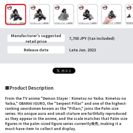
Manufacturer’s suggested
7,700 JPY (tax included)
retail price
Release date
Late Jan. 2023
■Product Description
From the TV anime "Demon Slayer：Kimetsu no Yaiba: Kimetsu no
Yaiba," OBANAI IGURO, the "Serpent Pillar" and one of the highest-
ranking swordsmen known as the "Pillars," joins the Palm size
series. His unique aura and small stature are faithfully reproduced
as they appear in the anime, and the scale matches that Palm size
figures in the palm-sized figure series currently発売, making it a
must-have item to collect and display.