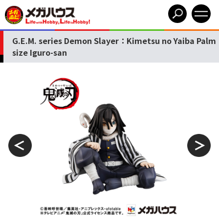
G.E.M. series Demon Slayer：Kimetsu no Yaiba Palm
size Iguro-san