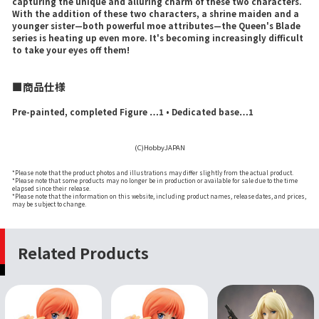
capturing the unique and alluring charm of these two characters.
With the addition of these two characters, a shrine maiden and a
younger sister—both powerful moe attributes—the Queen's Blade
series is heating up even more. It's becoming increasingly difficult
to take your eyes off them!
■商品仕様
Pre-painted, completed Figure …1 • Dedicated base…1
(C)HobbyJAPAN
*Please note that the product photos and illustrations may differ slightly from the actual product.
*Please note that some products may no longer be in production or available for sale due to the time
elapsed since their release.
*Please note that the information on this website, including product names, release dates, and prices,
may be subject to change.
Related Products