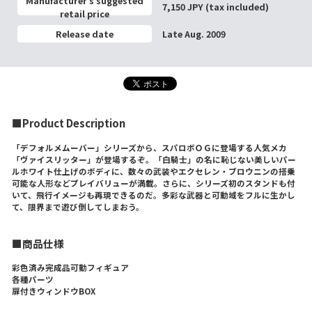
Manufacturer’s suggested
7,150 JPY (tax included)
retail price
Release date
Late Aug. 2009
■Product Description
「デフォルメムーバー」シリーズから、スパロボＯＧに登場する人気メカ
「ヴァイスリッター」が登場するぞ。「白騎士」の名に恥じない美しいパー
ルホワイト仕上げのボディに、数々の武装やエクセレン・ブロウニンの搭乗
可能な人形などプレイバリューが満載。さらに、シリーズ初のスタンドも付
いて、飛行イメージも再現できるのだ。多彩な武器と可動域をフルに生かし
て、限界まで遊び倒してしまおう。
■商品仕様
彩色済み完成品可動フィギュア
各種パーツ
扉付きウィンドウBOX