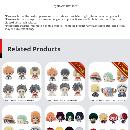
(C)SRWOG PROJECT
*Please note that the product photos and illustrations may differ slightly from the actual product.
*Please note that some products may no longer be in production or available for sale due to the time
elapsed since their release.
*Please note that the information on this website, including product names, release dates, and prices,
may be subject to change.
Related Products