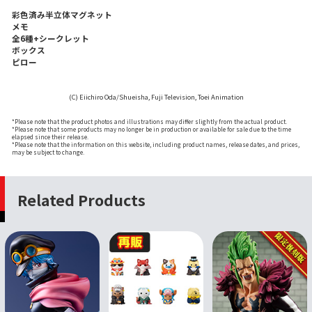
彩色済み半立体マグネット
メモ
全6種+シークレット
ボックス
ピロー
(C) Eiichiro Oda/Shueisha, Fuji Television, Toei Animation
*Please note that the product photos and illustrations may differ slightly from the actual product.
*Please note that some products may no longer be in production or available for sale due to the time
elapsed since their release.
*Please note that the information on this website, including product names, release dates, and prices,
may be subject to change.
Related Products