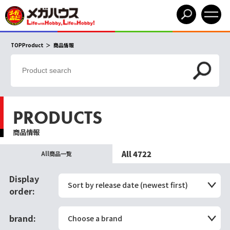
TOPProduct
商品情報
PRODUCTS
商品情報
All 4722
All商品一覧
Display
Sort by release date (newest first)
order:
brand:
Choose a brand