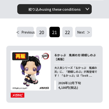
絞り込みusing these conditions
20
21
22
Previous
Next
るかっぷ 鬼滅の刃 胡蝶しのぶ
【再販】
大人気シリーズ「るかっぷ 鬼滅の
刃」に、「胡蝶しのぶ」が再登場で
す！ 「るかっぷ」は「look …
2026年12月下旬
4,180円(税込)