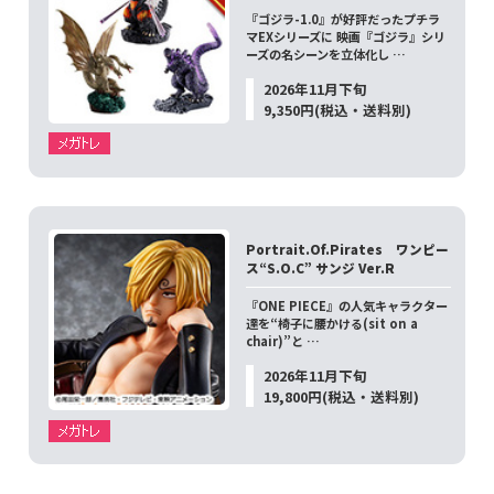
『ゴジラ-1.0』が好評だったプチラ
マEXシリーズに 映画『ゴジラ』シリ
ーズの名シーンを立体化し …
2026年11月下旬
9,350円(税込・送料別)
Portrait.Of.Pirates ワンピー
ス“S.O.C” サンジ Ver.R
『ONE PIECE』の人気キャラクター
達を“椅子に腰かける(sit on a
chair)”と …
2026年11月下旬
19,800円(税込・送料別)