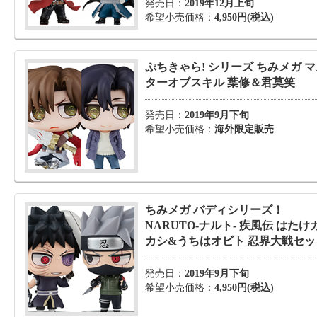
発売日：
2019年12月上旬
希望小売価格：
4,950円(税込)
ぷちきゃら! シリーズ ちみメガ 
ターオブスキル 葉修＆君莫笑
発売日：
2019年9月下旬
希望小売価格：
海外限定販売
ちみメガ バディシリーズ！
NARUTO-ナルト- 疾風伝 はたけ
カシ&うちはオビト 忍界大戦セッ
発売日：
2019年9月下旬
希望小売価格：
4,950円(税込)