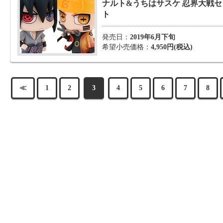
ナルト&うちはサスケ 忍界大戦セ
ト
発売日：
2019年6月下旬
希望小売価格：
4,950円(税込)
≪
1
2
3
4
5
6
7
8