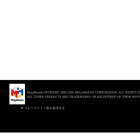
MegaHouseCOPYRIGHT 2005-2026 MEGAHOUSE CORPORATION. ALL RIGHTS 
ALL OTHER PRODUCTS ARE TRADEMARKS OR REGISTERED OF THEIR RESP
▼ コピーライト一覧を表示する