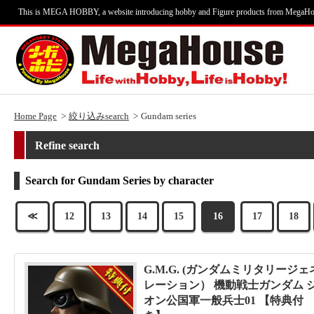
This is MEGA HOBBY, a website introducing hobby and Figure products from MegaHo
Home Page
絞り込みsearch
Gundam series
Refine search
Search for Gundam Series by character
≪
12
13
14
15
16
17
18
G.M.G. (ガンダムミリタリージェ
レーション） 機動戦士ガンダム 
オン公国軍一般兵士01 【特典付