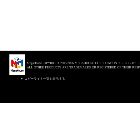
MegaHouseCOPYRIGHT 2005-2026 MEGAHOUSE CORPORATION. ALL RIGHTS 
ALL OTHER PRODUCTS ARE TRADEMARKS OR REGISTERED OF THEIR RESP
▼ コピーライト一覧を表示する