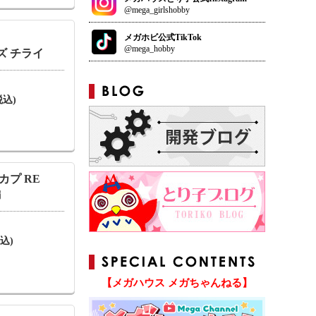
@mega_girlshobby
メガホビ公式TikTok
@mega_hobby
ズ チライ
税込)
カプ RE
編
込)
【メガハウス メガちゃんねる】