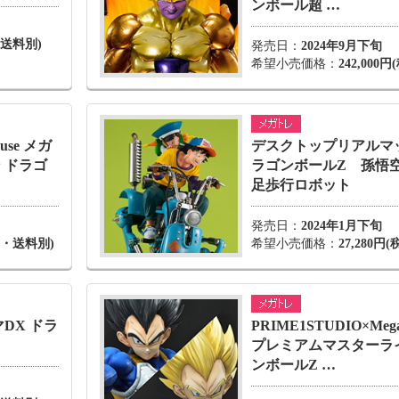
ンボール超 …
・送料別)
発売日：
2024年9月下旬
希望小売価格：
242,000
use メガ
デスクトップリアルマッ
 ドラゴ
ラゴンボールZ 孫悟
足歩行ロボット
発売日：
2024年1月下旬
税込・送料別)
希望小売価格：
27,280
DX ドラ
PRIME1STUDIO×Meg
プレミアムマスターラ
ンボールZ …