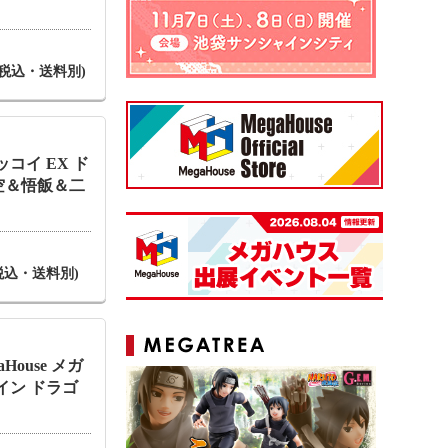
円(税込・送料別)
コイ EX ド
空＆悟飯＆二
円(税込・送料別)
aHouse メガ
イン ドラゴ