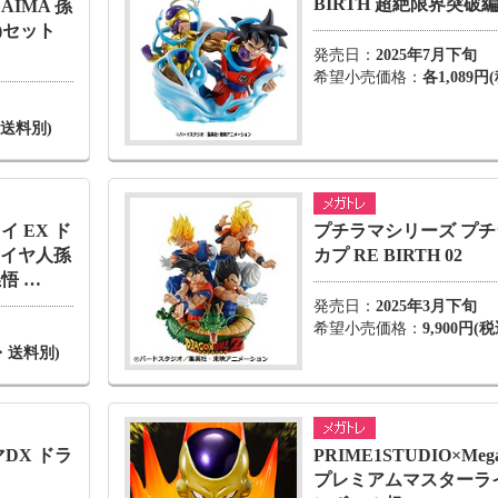
BIRTH 超絶限界突破
IMA 孫
)セット
発売日：
2025年7月下旬
希望小売価格：
各1,089円
・送料別)
 EX ド
プチラマシリーズ プチ
サイヤ人孫
カプ RE BIRTH 02
悟 …
発売日：
2025年3月下旬
希望小売価格：
9,900円
込・送料別)
DX ドラ
PRIME1STUDIO×Meg
】
プレミアムマスターラ