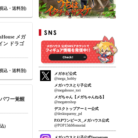
円(税込・送料別)
aHouse メガ
イン ドラゴ
円(税込・送料別)
メガホビ公式
@mega_hobby
メガハウスとり子公式
@megahouse_tori
メガちゃん【メガちゃんねる】
 超パワー覚醒
@megatreshop
デスクトップアーミー公式
@desktoparmy_pd
P.O.Pワンピース_メガハウス公式
@POP15thMemorial
込)
メガハウスとり子公式Instagram