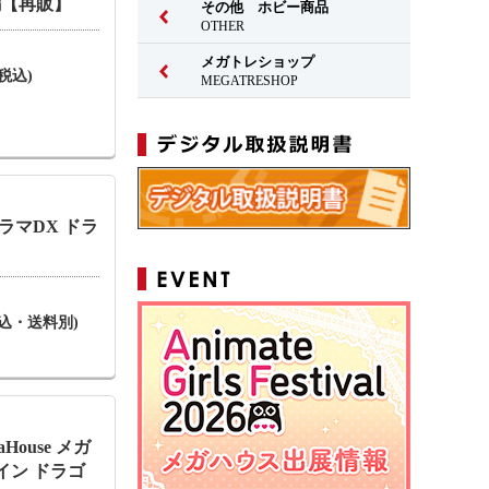
編【再販】
その他 ホビー商品
OTHER
メガトレショップ
(税込)
MEGATRESHOP
ラマDX ドラ
(税込・送料別)
aHouse メガ
イン ドラゴ