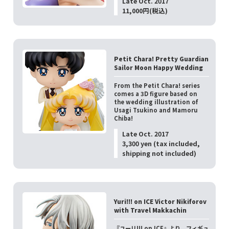
Late Oct. 2017
11,000円(税込)
Petit Chara! Pretty Guardian
Sailor Moon Happy Wedding
From the Petit Chara! series
comes a 3D figure based on
the wedding illustration of
Usagi Tsukino and Mamoru
Chiba!
Late Oct. 2017
3,300 yen (tax included,
shipping not included)
Yuri!!! on ICE Victor Nikiforov
with Travel Makkachin
『ユーリ!!! on ICE』より、フィギュ