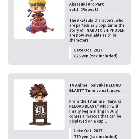
Akatsuki Arc Part
vol.1（Repeat）
The Akatsuki characters, who
are particularly popular in the
story of "NARUTO SHIPPUDEN
are now available as chibi
characters...
Late Oct. 2017
825 yen (tax included)
TV Anime "Saiyuki RELOAD
BLAST" Time to eat, guys
From the TV anime "Saiyuki
RELOAD BLAST," which will
finally begin airing in July,
comes a mascot that can be
displayed on a cup…
Late Oct. 2017
770 yen (tax included)