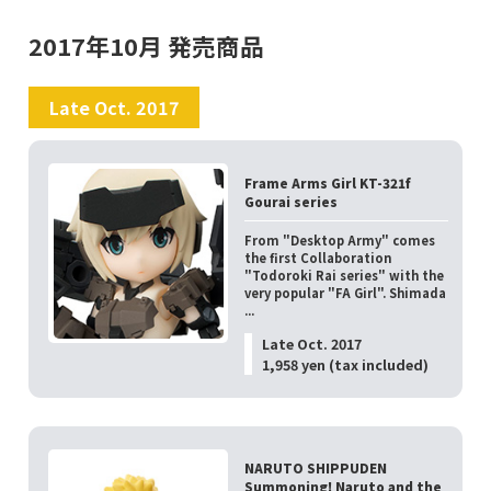
2017年10月 発売商品
Late Oct. 2017
Frame Arms Girl KT-321f
Gourai series
From "Desktop Army" comes
the first Collaboration
"Todoroki Rai series" with the
very popular "FA Girl". Shimada
...
Late Oct. 2017
1,958 yen (tax included)
NARUTO SHIPPUDEN
Summoning! Naruto and the