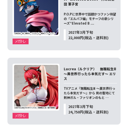
団 軍子宮
P.O.Pに世界中で話題かつファン待望
の「エルバフ編」モチーフの新シリ
ーズ“Elevated B …
2027年3月下旬
22,000円(税込・送料別)
Lucrea（ルクリア） 無職転生Ⅲ
～異世界行ったら本気だす～ エリ
ス
TVアニメ『無職転生Ⅲ ～異世界行っ
たら本気だす～』から 剣の聖地にて
剣神ガル・ファリオンのもと …
2027年3月下旬
24,750円(税込・送料別)