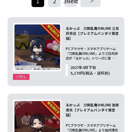
1
2
3Next
​ ​
​ ​
るかっぷ 刀剣乱舞ONLINE 三日
月宗近【プレミアムバンダイ限定
版】
PCブラウザ・スマホアプリゲーム
「刀剣乱舞ONLINE」より三日月宗
近が「るかっぷ」シリーズに登 …
2027年4月下旬
5,170円(税込・送料別)
るかっぷ 刀剣乱舞ONLINE 加州
清光【プレミアムバンダイ限定
版】
PCブラウザ・スマホアプリゲーム
「刀剣乱舞ONLINE」より加州清光