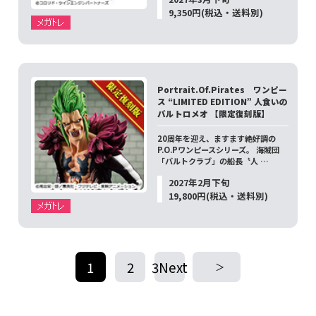
9,350円(税込・送料別)
Portrait.Of.Pirates ワンピー
ス “LIMITED EDITION” 人食いの
バルトロメオ 【限定復刻版】
20周年を迎え、ますます絶好調の
P.O.Pワンピースシリーズ。 海賊団
「バルトクラブ」の船長〝人 …
2027年2月下旬
19,800円(税込・送料別)
1
2
3Next
​ ​
​ ​