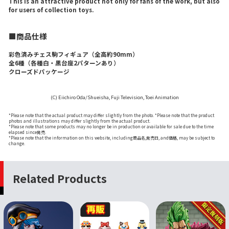
This is an attractive product not only for fans of the work, but also
for users of collection toys.
■商品仕様
彩色済みチェス駒フィギュア（全高約90mm）
全6種（各種白・黒台座2パターンあり）
クローズドパッケージ
(C) Eiichiro Oda/Shueisha, Fuji Television, Toei Animation
*Please note that the actual product may differ slightly from the photo. *Please note that the product
photos and illustrations may differ slightly from the actual product.
*Please note that some products may no longer be in production or available for sale due to the time
elapsed since発売.
*Please note that the information on this website, including商品名,発売日, and価格, may be subject to
change.
Related Products