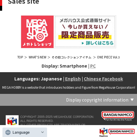
Sales site
TOP
WHAT'S NEW
その他コレクションアイテム
ONE PIECE Vol.3
Display: Smartphone |
PC
Languages: Japanese |
English
|
Chinese Facebook
MEGA HOBBY is a website that introduces hobbies and Figure from MegaHouse Corporation!
Display copyright information
(C) Crypton Future Media, INC. www.piapro.net(C) '25 SANRIO CO., LTD. APPR. NO. L656640(C) '25 SANRIO CO.,LTD.APPR.NO.L655202(C) '26 SANRIO CO., LTD. APPR. NO. L662313(C) '76, '19 SANRIO APPR. NO.S601931(C) & ™Warner Bros. Entertainment Inc. Publishing Rights (C) JKR. (s23)(C) 2006 円谷プロ・CBC (C) 2013 佐島勤／KADOKAWA アスキー・メディアワークス刊／魔法科高校製作委員会(C) 2015,2016 SANRIO CO.,LTD.Ⓛ APPROVAL NO.S571509(C) 2016 COVER Corp.(C) 2020 Legendary. All Rights Reserved. TM & (C) TOHO CO., LTD. MONSTERVERSE TM & (C) Legendary(C) 2021「劇場版 呪術廻戦 0」製作委員会 (C)芥見下々／集英社(C) 2024 Legendary. All Rights Reserved. GODZILLA TM & (C)TOHO CO., LTD. MONSTERVERSE TM & (C)Legendary(C) 2025 MAPPA／チェンソーマンプロジェクト (C)藤本タツキ／集英社(C) 2025 NEXON Games Co., Ltd. All Rights Reserved.(C) Crypton Future Media, INC. www.piapro.net piapro (C)MegaHouse(C) Cygames, Inc.(C) Cygames, Inc. (C) MegaHouse(C) Disney(C) KOTOBUKIYA (C)MegaHouse(C) KOTOBUKIYA・RAMPAGE (C)Masaki Apsy (C) MegaHouse(C) Naoko Takeuchi (C) 武内直子・PNP／劇場版「美少女戦士セーラームーンEternal」製作委員会(C) バードスタジオ／集英社 (C)「2018ドラゴンボール超」製作委員会(C) 尼子騒兵衛／NHK・NEP(C) 東映 (C) 石川雅之・講談社/もやしもん製作委員会 (C)'76, '88, '96, '01, '05, '19 SANRIO APPR. NO.S603299(C)「2009 ワンピース」製作委員会 (C)尾田栄一郎／集英社・フジテレビ・東映アニメーション(C)『ヒプノシスマイク-Division Rap Battle-』Rhyme Anima製作委員会(C)1982 ビックウエスト(C)1983 BIGWEST・TMS(C)1983 ビックウエスト・TMS(C)1994 BIGWEST(C)1995 HAL Laboratory, Inc. / Nintendo(C)1997 ビーパパス・さいとうちほ/小学館・少革委員会・テレビ東京(C)2001 BONES・出渕 裕／Rahxephon project(C)2001鶴田謙二/講談社・バンダイビジュアル (C)2004 AQUAPLUS(C)2004 テレビ朝日・東映ＡＧ・東映 (C)2005 BONES/Project EUREKA・MBS (C)2005 Production I.G-Aniplex-MBS・HAKUHODO (C)2005 SYUN MATSUENA/SHOGAKUKAN (C)2006 Ntreev Soft Co.,Ltd.& HanbitSoft lnc.ALL Rights Resarved (C)2006 円谷プロ・CBC(C)2006-2013 Nitroplus(C)2006竜騎士07/ひぐらしのなく頃に製作委員会･創通エージェンシー (C)2007 BIGWEST/MACROSS F PROJECT/MBS(C)2007 ビックウエスト／マクロスF製作委員会・MBS(C)2007 石森プロ・テレビ朝日・ADK・東映 (C)2007-2010 Nitroplus (C)HobbyJAPAN(C)2007-2010 Nitroplus (C)ぱすてるインク応援団 (C)SNK PLAYMORE (C)HobbyJAPAN※「THE KING OF FIGHTERS」は、株式会社SNKプレイモアの登録商標です。※「サムライスピリッツ」は、株式会社SNKプレイモアの登録商標です。(C)2008 GONZO･Nitroplus/Blassreiter Project (C)2008 VisualArt's/Key(C)2008 清水栄一・下口智裕・秋田書店/GONZO/ラインバレルパートナーズ(C)2008 清水栄一・下口智裕・秋田書店/GONZO/ラインバレルパートナーズ MegaHouse 2009 MADE IN CHINA(C)2009 HobbyJAPAN/クイーンズブレイドパートナーズ(C)2009 石森プロ・テレビ朝日・ADK・東映(C)2010 石森プロ・テレビ朝日・ADK・東映(C)2010石森プロ・テレビ朝日・ADK・東映(C)2011 平坂読・メディアファクトリー/製作委員会は友達が少ない(C)2011 石森プロ・テレビ朝日・東映AG・東映(C)2011石森プロ・テレビ朝日・東映AG・東映(C)2012 宇宙戦艦ヤマト2199 製作委員会(C)2012 石森プロ・テレビ朝日・ADK・東映(C)2012西尾維新・暁月あきら／集英社・箱庭学園生徒会(C)2013 テレビ朝日・東映AG・東映(C)2013 プロジェクトラブライブ！(C)2013 笹本祐一／朝日新聞出版・劇場版モーレツ宇宙海賊製作委員会(C)2014 BONES / Project SPACE DANDY(C)2014 Happy Elements K.K(C)2015 EXNOA LLC/NITRO PLUS(C)2015 EXNOA LLC/Nitroplus(C)2015 FiFS／ＫＡＤＯＫＡＷＡ アスキー・メディアワークス刊／POSA製作委員会(C)2015 内藤泰弘/集英社･血界戦線製作委員会(C)2016 プロジェクトラブライブ！サンシャイン!!(C)2017 川原 礫／ＫＡＤＯＫＡＷＡ アスキー・メディアワークス／ SAO-A Project(C)2017 川原 礫／ＫＡＤＯＫＡＷＡ アスキー・メディアワークス／SAO-A Project (C)MegaHouse(C)2017 時雨沢恵一／ＫＡＤＯＫＡＷＡ アスキー・メディアワークス／GGO Project (C)MegaHouse(C)2017-2019 Pyramid,Inc. / COLOPL,Inc. (C)MegaHouse(C)2017上海阅文信息技术有限公司(C)2019 Legendary and Warner Bros. Entertainment Inc. (C)2019 Pokemon. (C)1995–2019 Nintendo / Creatures Inc. / GAME FREAK inc.(C)2020 TRIGGER・中島かずき／『BNA ビー・エヌ・エー』制作委員会(C)2020 林田球･小学館／ドロヘドロ製作委員会(C)2021 BIGWEST(C)2021「シン・ウルトラマン」製作委員会 (C)円谷プロ(C)2023 KADOKAWA/ GAMERA Rebirth製作委員会(C)2024 KADOKAWA/P.A.WORKS/MAYOPAN PROJECT(C)2024 SANRIO CO., LTD. APPR. NO. L653883(C)2026 SANRIO CO., LTD. APPROVAL NO. L663707(C)2026.VIVINOS All rights reserved.(C)A-1 Pictures/Aniplex・テレビ東京(C)ABC･メ～テレ･東映アニメーション･ハピネット (C)ABC・東映アニメーション(C)Aikatsu, Pripara 10th Project(C)AIS/海上安全整備局(C)AnekoYusagi_Seira Minami/KADOKAWA/Shield Hero S3 Project(C)ATLUS (C)SEGA All rights reserved.(C)ATLUS (C)SEGA All rights reserved. (C)MegaHouse(C)ATLUS (C)SEGA/PERSONA5 the Animation Project (C)ATLUS CO.2006 ALL RIGHTS RESERVED.2008 (C)ATLUS CO.LTD.1996(C)ATLUS CO.2006 ALL RIGHTS RESERVED.LTD.1996(C)ATLUS CO.LTD.20072009(C)ATLUS. (C)SEGA.(C)B・P・W/ヒーローマン制作委員会・テレビ東京(C)BANDAI(C)BANDAI NAMCO Entertainment Inc.(C)BANDAI NAMCO Games Inc.(C)BANDAI・こどもの館(C)BNEI／PROJECT CINDERELLA(C)BNP/AIKATSU 10TH STORY(C)BNP/BANDAI, DENTSU, TV TOKYO(C)BNP/BANDAI, NAS, TV TOKYO(C)BNP/T&B PARTNERS(C)BNP/T&B PARTNERS (C)BNP/T&B MOVIE PARTNERS(C)BONES・會川 昇／コンクリートレボルティオ製作委員会(C)BONES/STAR DRIVER製作委員会・MBS(C)BONES/キャプテン・アース製作委員会・MBS(C)CAPCOM /TEAM BASARA(C)CAPCOM CO., LTD.(C)CAPCOM CO., LTD. ALL RIGHTS RESERVED.(C)CAPCOM CO.,LTD(C)CAPCOM. (C)CLAMP・ShigatsuTsuitachi CO.,LTD.／講談社(C)CLAMP・ST・講談社／NHK・NEP(C)coly(C)Dune is a trademark and copyright of Dino DeLaurentiis Corp. Licensed by Universal Studios. All Rights Reserved.(C)GAINAX・カラー(C)GAINAX×カラー(C)GREE.Inc.(C)GungHo Online Entertainment, Inc. All Rights Reserved.(C)GUST CO.,LTD.2009(C)HOBBY JAPAN(C)HobbyJAPAN Illustration：空中幼彩，F.S.(C)HobbyJAPAN Illustration：空中幼彩，F.S.く(C)HobbyJAPAN (C)HobbyJAPAN Co.,Ltd. All Rights Reserved. Lost Worlds is a trademark of Flying Buffalo lnc. and is used with permission. Illustration：えぃわ、FS、金子ひらく、黒木雅弘、みぶなつき(C)HobbyJAPAN Illustration：F.S、えぃわ、空中幼彩、久行宏和、みぶなつき、赤賀博隆(C)HobbyJAPAN Illustration：Niθ、泉まひる、緋色雪、誉(C)HobbyJAPAN Illustration：高村和宏、2号、平田雄三、F.S、松竜、かんたか (C)HobbyJAPAN Illutration：F.S、えぃわ、空中幼彩、久行宏和、みぶなつき、赤賀博隆(C)HobbyJAPAN Illutration：松竜、かんたか、えぃわ、原田将太郎、F.S、水龍敬、金子ひらく、久行宏和、2号、赤賀博隆、平田雄三、高村和宏、みぶなつき、空中幼彩、黒木雅広、ズンダレぼん(C)HobbyJAPAN 撮影：井上写真スタジオ(C)honeybee(C)Index Corporation 1995,2005(C)Index Corporation 1996,2008(C)Index Corporation 1996,2010(C)Index Corporation 2011(C)Index Corporation/「デビルサバイバー2」アニメーション製作委員会(C)Index Corporation/「ペルソナ4」アニメーション製作委員会(C)Index Corporation/「ペルソナ4」アニメーション製作委員会 (C)Index Corporation 1996,2011(C)JAPAN ACTION ENTERPRISE(C)King Record Co., Ltd.(C)Konami Digital Entertainment(C)L5/YWP・TX(C)Liber Entertainment Inc. All Rights Reserved.(C)LUCKY LAND COMMUNICATIONS/集英社・ジョジョの奇妙な冒険GW製作委員会(C)LUCKY LAND COMMUNICATIONS/集英社・ジョジョの奇妙な冒険SO製作委員会(C)Magica Quartet/Aniplex・Madoka Partners・MBS(C)Magica Quartet/Aniplex,Madoka Project(C)March·Monster (C)2017 NanPai Entertainment All Right Reserved版权所有 南派泛娱有限公司(C)MegaHouse(C)MODERHYTHM /Kazushi Kobayashi (C)MegaHouse(C)NAMCO LIMITED (C)NANOHA The MOVIE 1st PROJECT(C)Naoko Takeuchi(C)Naoko Takeuchi (C)武内直子・PNP・東映アニメーション(C)Naoko Takeuchi (C)武内直子・PNP／劇場版「美少女戦士セーラームーンCosmos」製作委員会(C)NBGI(C)NBGI/PROJECTiM@S(C)neco (C)MegaHouse(C)NEXON Games Co., Ltd. & Yostar, Inc. All Rights Reserved.(C)Nintendo / HAL Laboratory, Inc.(C)Nintendo・Creatures・GAME FREAK・TV Tokyo・ShoPro・JR Kikaku (C)Pokémon(C)Nintendo･Creatures･GAME FREAK･TV Tokyo･ShoPro･JR Kikaku(C)Pokemon(C)Nitroplus (C)Nitroplus／TYPE-MOON・ufotable・FZPC(C)Olympus Knights / Aniplex•Project AZ(C)ONE・小学館／「モブサイコ100 Ⅲ」製作委員会(C)ONE・村田雄介／集英社・ヒーロー協会本部(C)P1998-2026 (C)V・N・M(C)P1998-2027 (C)V・N・M(C)P98-23 (C)V・N・M(C)Paradox Live2020(C)PEACH‐PIT・講談社／エンブリオ捜索隊・テレビ東京(C)Petit Depotto/Project D.Q.O.(C)PLEX/MachineRobo Partner(C)POT（冨樫義博）1998年-2011年 (C)VAP・日本テレビ・集英社・マッドハウス(C)Production I.G・士郎正宗/NTV・VAP・IG・DNDP (C)PRODUCTION REED 1990(C)PRODUCTION REED 1996(C)Pyramid,Inc. / COLOPL,Inc. (C)MegaHouse(C)SEGA(C)SEGA (C)RED(C)SEGA, 2003, CHARACTERS (C)AUTOMUSS CHARACTER DESIGN：KATOKI HAJIME(C)SEGA&Index Corporation 19972005 (C)Index Corporation 2007(C)SHOJI KAWAMORI,SATELIGHT／Project AQUARION EVOL.(C)SNK CORPORATION ALL RIGHTS RESERVED.(C)SOTSU・SUNRISE (C) Crypton Future Media, INC. www.piapro.net piapro(C)Sphere All Right Reserved.(C)Spider Lily／アニプレックス・ABCアニメーション・BS11(C)SPRITE. ALL RIGHTS PESERVED.(C)SQUARE ENIX／人類会議 (C)MegaHouse(C)SRWOG PROJECT(C)SUNRISE(C)SUNRISE・R(C)SUNRISE/DD PARTNERS(C)SUNRISE/PROJECT G-AKITO Character Design (C)2006-2011 CLAMP/ST(C)SUNRISE／PROJECT G-ROZE Character Design (C)2006-2024 CLAMP・ST(C)SUNRISE／PROJECT GEASS Character Design (C)2006 CLAMP・ST(C)SUNRISE／PROJECT GEASS Character Design (C)2006-2008 CLAMP・ST(C)SUNRISE/PROJECT GEASS・MBS Character Design (C)2006 CLAMP(C)SUNRISE/PROJECT GEASS・MBS Character Design (C)2006-2008 CLAMP(C)SUNRISE/PROJECT GEASS・MBS Character Design(C)2006 CLAMP(C)SUNRISE/PROJECT L-GEASS Character Design (C)2006-2017 CLAMP・ST(C)SUNRISE／PROJECT L-GEASS Character Design (C)2006-2017 CLAMP・ST(C)SUNRISE／PROJECT L-GEASS Character Design (C)2006-2018 CLAMP・ST(C)SUNRISE/T&B PARTNERS,MBS(C)SUNRISE/VVV Committee, MBS(C)TMS(C)TOMYTEC (C)MegaHouse(C)TRIGGER・中島かずき／XFLAG(C)TSUBURAYA PRODUCTIONS(C)TSUKASA JUN 2007(C)TYPE-MOON / FGO PROJECT(C)TYPE-MOON / FGO PROJECT (C)MegaHouse(C)TYPE-MOON / FGO7 ANIME PROJECT(C)Universal City Studios LLC. All Rights Reserved.(C)UTA☆PRIPROJECT(C)VisualArt's/Key(C)X-nauts・Psikyo (C)Y.M/S,ACC(C)あfろ・芳文社／野外活動プロジェクト(C)アイドリッシュセブン(C)あさりよしとお／講談社(C)あだちとか・講談社/ノラガミ製作委員会(C)アポカリプスホテル製作委員会(C)あらゐけいいち・角川書店/東雲研究所(C)いのまたむつみ (C)藤島康介 (C)BANDAI NAMCO Entertainment Inc.(C)いのまたむつみ (C)藤島康介 (C)BNGI(C)いのまたむつみ (C)藤島康介 (C)NBGI(C)えびはら武司／LAYUP (C)おおじこうじ・京都アニメーション／岩鳶高校水泳部(C)オケアノス／「翠星のガルガンティア」製作委員会(C)オニグンソウ/集英社, もののがたり製作委員会(C)かきふらい・芳文社/桜高軽音部(C)カクダイ Authorized by Phoenix Corporation,Ltd(C)カフェノーウェア/ハマトラ製作委員会(C)カラー(C)カラー (C) MegaHouse(C)くぼたまこと/スクウェアエニックス・フライングドッグ (C)コーエーテクモゲームス All rights reserved.(C)こしたてつひろ／小学館・ShoPro(C)コロリド・ツインエンジンパートナーズ(C)サイコパス製作委員会(C)サンライズ(C)サンライズ (C)高千穂＆スタジオぬえ・サンライズ(C)サンライズ・R(C)サンライズ・テレビ東京 (C)SUNRISE・BV・WOWOW (C)スクウェアエニックス／ジャイロゼッター製作委員会・テレビ東京(C)スタジオ・ダイス/集英社・テレビ東京・KONAMI(C)タツノコプロ(C)タツノコプロ・NTV(C)つくしあきひと・竹書房／メイドインアビス「烈日の黄金郷」製作委員会(C)テレビ朝日・東映AG・東映 MegaHouse2009(C)にいさとる・講談社／WIND BREAKER Project(C)ねことうふ・一迅社／「おにまい」製作委員会(C)バード・スタジオ／集英社 (C)SAND LAND 製作委員会(C)バード・スタジオ／集英社・東映アニメーション(C)バードスタジオ／集英社 (C)「2015 ドラゴンボールＺ」製作委員会(C)バードスタジオ／集英社・フジテレビ・東映アニメーション(C)バードスタジオ／集英社・フジテレビ・東映アニメーション (C)BANDAI NAMCO Entertainment inc.(C)バードスタジオ／集英社・東映アニメーション (C)ハイクオソフト(C)はまじあき／芳文社・アニプレックス(C)ぴえろ・TooKyoGames／アクダマドライブ製作委員会(C)まつもと泉・集英社(C)まつもと泉／集英社(C)メガハウス(C)モンキーパンチ/TMS・NTV(C)ゆでたまご・東映アニメーション(C)久保帯人／集英社・テレビ東京・dentsu・ぴえろ(C)九井諒子・KADOKAWA刊／「ダンジョン飯」製作委員会(C)亀山陽平／タイタン工業(C)伊東岳彦／集英社・サンライズ(C)八木教広／集英社・「CLAYMORE制作委員会」 (C)円谷プロ(C)円谷プロ (C)2018 TRIGGER・雨宮哲／「GRIDMAN」製作委員会(C)円谷プロ (C)2023 TRIGGER・雨宮哲／「劇場版グリッドマンユニバース」製作委員会(C)創通・サンライズ(C)創通・サンライズ (C)創通・サンライズ・毎日放送(C)創通・サンライズ・MBS(C)創通・サンライズ・テレビ東京(C)創通・サンライズ・毎日放送(C)創通・フィールズ/MJP製作委員会(C)創通エージェンシー・サンライズ (C)創通エージェンシー・サンライズ・毎日放送 (C)加藤和恵/集英社・「青の祓魔師」製作委員会・MBS(C)助野
Language