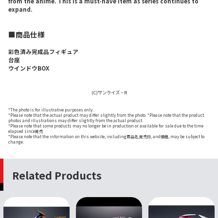
from the anime. This is a must-have item as series continues to
expand.
■商品仕様
彩色済み完成品フィギュア
台座
ウインドウBOX
(C)サンライズ・R
*The photo is for illustrative purposes only.
*Please note that the actual product may differ slightly from the photo. *Please note that the product
photos and illustrations may differ slightly from the actual product.
*Please note that some products may no longer be in production or available for sale due to the time
elapsed since発売.
*Please note that the information on this website, including商品名,発売日, and価格, may be subject to
change.
Related Products