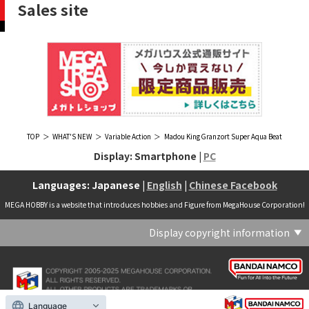
Sales site
TOP
WHAT'S NEW
Variable Action
Madou King Granzort Super Aqua Beat
Display: Smartphone |
PC
Languages: Japanese |
English
|
Chinese Facebook
MEGA HOBBY is a website that introduces hobbies and Figure from MegaHouse Corporation!
Display copyright information
(C) Crypton Future Media, INC. www.piapro.net(C) '25 SANRIO CO., LTD. APPR. NO. L656640(C) '25 SANRIO CO.,LTD.APPR.NO.L655202(C) '26 SANRIO CO., LTD. APPR. NO. L662313(C) '76, '19 SANRIO APPR. NO.S601931(C) & ™Warner Bros. Entertainment Inc. Publishing Rights (C) JKR. (s23)(C) 2006 円谷プロ・CBC (C) 2013 佐島勤／KADOKAWA アスキー・メディアワークス刊／魔法科高校製作委員会(C) 2015,2016 SANRIO CO.,LTD.Ⓛ APPROVAL NO.S571509(C) 2016 COVER Corp.(C) 2020 Legendary. All Rights Reserved. TM & (C) TOHO CO., LTD. MONSTERVERSE TM & (C) Legendary(C) 2021「劇場版 呪術廻戦 0」製作委員会 (C)芥見下々／集英社(C) 2024 Legendary. All Rights Reserved. GODZILLA TM & (C)TOHO CO., LTD. MONSTERVERSE TM & (C)Legendary(C) 2025 MAPPA／チェンソーマンプロジェクト (C)藤本タツキ／集英社(C) 2025 NEXON Games Co., Ltd. All Rights Reserved.(C) Crypton Future Media, INC. www.piapro.net piapro (C)MegaHouse(C) Cygames, Inc.(C) Cygames, Inc. (C) MegaHouse(C) Disney(C) KOTOBUKIYA (C)MegaHouse(C) KOTOBUKIYA・RAMPAGE (C)Masaki Apsy (C) MegaHouse(C) Naoko Takeuchi (C) 武内直子・PNP／劇場版「美少女戦士セーラームーンEternal」製作委員会(C) バードスタジオ／集英社 (C)「2018ドラゴンボール超」製作委員会(C) 尼子騒兵衛／NHK・NEP(C) 東映 (C) 石川雅之・講談社/もやしもん製作委員会 (C)'76, '88, '96, '01, '05, '19 SANRIO APPR. NO.S603299(C)「2009 ワンピース」製作委員会 (C)尾田栄一郎／集英社・フジテレビ・東映アニメーション(C)『ヒプノシスマイク-Division Rap Battle-』Rhyme Anima製作委員会(C)1982 ビックウエスト(C)1983 BIGWEST・TMS(C)1983 ビックウエスト・TMS(C)1994 BIGWEST(C)1995 HAL Laboratory, Inc. / Nintendo(C)1997 ビーパパス・さいとうちほ/小学館・少革委員会・テレビ東京(C)2001 BONES・出渕 裕／Rahxephon project(C)2001鶴田謙二/講談社・バンダイビジュアル (C)2004 AQUAPLUS(C)2004 テレビ朝日・東映ＡＧ・東映 (C)2005 BONES/Project EUREKA・MBS (C)2005 Production I.G-Aniplex-MBS・HAKUHODO (C)2005 SYUN MATSUENA/SHOGAKUKAN (C)2006 Ntreev Soft Co.,Ltd.& HanbitSoft lnc.ALL Rights Resarved (C)2006 円谷プロ・CBC(C)2006-2013 Nitroplus(C)2006竜騎士07/ひぐらしのなく頃に製作委員会･創通エージェンシー (C)2007 BIGWEST/MACROSS F PROJECT/MBS(C)2007 ビックウエスト／マクロスF製作委員会・MBS(C)2007 石森プロ・テレビ朝日・ADK・東映 (C)2007-2010 Nitroplus (C)HobbyJAPAN(C)2007-2010 Nitroplus (C)ぱすてるインク応援団 (C)SNK PLAYMORE (C)HobbyJAPAN※「THE KING OF FIGHTERS」は、株式会社SNKプレイモアの登録商標です。※「サムライスピリッツ」は、株式会社SNKプレイモアの登録商標です。(C)2008 GONZO･Nitroplus/Blassreiter Project (C)2008 VisualArt's/Key(C)2008 清水栄一・下口智裕・秋田書店/GONZO/ラインバレルパートナーズ(C)2008 清水栄一・下口智裕・秋田書店/GONZO/ラインバレルパートナーズ MegaHouse 2009 MADE IN CHINA(C)2009 HobbyJAPAN/クイーンズブレイドパートナーズ(C)2009 石森プロ・テレビ朝日・ADK・東映(C)2010 石森プロ・テレビ朝日・ADK・東映(C)2010石森プロ・テレビ朝日・ADK・東映(C)2011 平坂読・メディアファクトリー/製作委員会は友達が少ない(C)2011 石森プロ・テレビ朝日・東映AG・東映(C)2011石森プロ・テレビ朝日・東映AG・東映(C)2012 宇宙戦艦ヤマト2199 製作委員会(C)2012 石森プロ・テレビ朝日・ADK・東映(C)2012西尾維新・暁月あきら／集英社・箱庭学園生徒会(C)2013 テレビ朝日・東映AG・東映(C)2013 プロジェクトラブライブ！(C)2013 笹本祐一／朝日新聞出版・劇場版モーレツ宇宙海賊製作委員会(C)2014 BONES / Project SPACE DANDY(C)2014 Happy Elements K.K(C)2015 EXNOA LLC/NITRO PLUS(C)2015 EXNOA LLC/Nitroplus(C)2015 FiFS／ＫＡＤＯＫＡＷＡ アスキー・メディアワークス刊／POSA製作委員会(C)2015 内藤泰弘/集英社･血界戦線製作委員会(C)2016 プロジェクトラブライブ！サンシャイン!!(C)2017 川原 礫／ＫＡＤＯＫＡＷＡ アスキー・メディアワークス／ SAO-A Project(C)2017 川原 礫／ＫＡＤＯＫＡＷＡ アスキー・メディアワークス／SAO-A Project (C)MegaHouse(C)2017 時雨沢恵一／ＫＡＤＯＫＡＷＡ アスキー・メディアワークス／GGO Project (C)MegaHouse(C)2017-2019 Pyramid,Inc. / COLOPL,Inc. (C)MegaHouse(C)2017上海阅文信息技术有限公司(C)2019 Legendary and Warner Bros. Entertainment Inc. (C)2019 Pokemon. (C)1995–2019 Nintendo / Creatures Inc. / GAME FREAK inc.(C)2020 TRIGGER・中島かずき／『BNA ビー・エヌ・エー』制作委員会(C)2020 林田球･小学館／ドロヘドロ製作委員会(C)2021 BIGWEST(C)2021「シン・ウルトラマン」製作委員会 (C)円谷プロ(C)2023 KADOKAWA/ GAMERA Rebirth製作委員会(C)2024 KADOKAWA/P.A.WORKS/MAYOPAN PROJECT(C)2024 SANRIO CO., LTD. APPR. NO. L653883(C)2026 SANRIO CO., LTD. APPROVAL NO. L663707(C)2026.VIVINOS All rights reserved.(C)A-1 Pictures/Aniplex・テレビ東京(C)ABC･メ～テレ･東映アニメーション･ハピネット (C)ABC・東映アニメーション(C)Aikatsu, Pripara 10th Project(C)AIS/海上安全整備局(C)AnekoYusagi_Seira Minami/KADOKAWA/Shield Hero S3 Project(C)ATLUS (C)SEGA All rights reserved.(C)ATLUS (C)SEGA All rights reserved. (C)MegaHouse(C)ATLUS (C)SEGA/PERSONA5 the Animation Project (C)ATLUS CO.2006 ALL RIGHTS RESERVED.2008 (C)ATLUS CO.LTD.1996(C)ATLUS CO.2006 ALL RIGHTS RESERVED.LTD.1996(C)ATLUS CO.LTD.20072009(C)ATLUS. (C)SEGA.(C)B・P・W/ヒーローマン制作委員会・テレビ東京(C)BANDAI(C)BANDAI NAMCO Entertainment Inc.(C)BANDAI NAMCO Games Inc.(C)BANDAI・こどもの館(C)BNEI／PROJECT CINDERELLA(C)BNP/AIKATSU 10TH STORY(C)BNP/BANDAI, DENTSU, TV TOKYO(C)BNP/BANDAI, NAS, TV TOKYO(C)BNP/T&B PARTNERS(C)BNP/T&B PARTNERS (C)BNP/T&B MOVIE PARTNERS(C)BONES・會川 昇／コンクリートレボルティオ製作委員会(C)BONES/STAR DRIVER製作委員会・MBS(C)BONES/キャプテン・アース製作委員会・MBS(C)CAPCOM /TEAM BASARA(C)CAPCOM CO., LTD.(C)CAPCOM CO., LTD. ALL RIGHTS RESERVED.(C)CAPCOM CO.,LTD(C)CAPCOM. (C)CLAMP・ShigatsuTsuitachi CO.,LTD.／講談社(C)CLAMP・ST・講談社／NHK・NEP(C)coly(C)Dune is a trademark and copyright of Dino DeLaurentiis Corp. Licensed by Universal Studios. All Rights Reserved.(C)GAINAX・カラー(C)GAINAX×カラー(C)GREE.Inc.(C)GungHo Online Entertainment, Inc. All Rights Reserved.(C)GUST CO.,LTD.2009(C)HOBBY JAPAN(C)HobbyJAPAN Illustration：空中幼彩，F.S.(C)HobbyJAPAN Illustration：空中幼彩，F.S.く(C)HobbyJAPAN (C)HobbyJAPAN Co.,Ltd. All Rights Reserved. Lost Worlds is a trademark of Flying Buffalo lnc. and is used with permission. Illustration：えぃわ、FS、金子ひらく、黒木雅弘、みぶなつき(C)HobbyJAPAN Illustration：F.S、えぃわ、空中幼彩、久行宏和、みぶなつき、赤賀博隆(C)HobbyJAPAN Illustration：Niθ、泉まひる、緋色雪、誉(C)HobbyJAPAN Illustration：高村和宏、2号、平田雄三、F.S、松竜、かんたか (C)HobbyJAPAN Illutration：F.S、えぃわ、空中幼彩、久行宏和、みぶなつき、赤賀博隆(C)HobbyJAPAN Illutration：松竜、かんたか、えぃわ、原田将太郎、F.S、水龍敬、金子ひらく、久行宏和、2号、赤賀博隆、平田雄三、高村和宏、みぶなつき、空中幼彩、黒木雅広、ズンダレぼん(C)HobbyJAPAN 撮影：井上写真スタジオ(C)honeybee(C)Index Corporation 1995,2005(C)Index Corporation 1996,2008(C)Index Corporation 1996,2010(C)Index Corporation 2011(C)Index Corporation/「デビルサバイバー2」アニメーション製作委員会(C)Index Corporation/「ペルソナ4」アニメーション製作委員会(C)Index Corporation/「ペルソナ4」アニメーション製作委員会 (C)Index Corporation 1996,2011(C)JAPAN ACTION ENTERPRISE(C)King Record Co., Ltd.(C)Konami Digital Entertainment(C)L5/YWP・TX(C)Liber Entertainment Inc. All Rights Reserved.(C)LUCKY LAND COMMUNICATIONS/集英社・ジョジョの奇妙な冒険GW製作委員会(C)LUCKY LAND COMMUNICATIONS/集英社・ジョジョの奇妙な冒険SO製作委員会(C)Magica Quartet/Aniplex・Madoka Partners・MBS(C)Magica Quartet/Aniplex,Madoka Project(C)March·Monster (C)2017 NanPai Entertainment All Right Reserved版权所有 南派泛娱有限公司(C)MegaHouse(C)MODERHYTHM /Kazushi Kobayashi (C)MegaHouse(C)NAMCO LIMITED (C)NANOHA The MOVIE 1st PROJECT(C)Naoko Takeuchi(C)Naoko Takeuchi (C)武内直子・PNP・東映アニメーション(C)Naoko Takeuchi (C)武内直子・PNP／劇場版「美少女戦士セーラームーンCosmos」製作委員会(C)NBGI(C)NBGI/PROJECTiM@S(C)neco (C)MegaHouse(C)NEXON Games Co., Ltd. & Yostar, Inc. All Rights Reserved.(C)Nintendo / HAL Laboratory, Inc.(C)Nintendo・Creatures・GAME FREAK・TV Tokyo・ShoPro・JR Kikaku (C)Pokémon(C)Nintendo･Creatures･GAME FREAK･TV Tokyo･ShoPro･JR Kikaku(C)Pokemon(C)Nitroplus (C)Nitroplus／TYPE-MOON・ufotable・FZPC(C)Olympus Knights / Aniplex•Project AZ(C)ONE・小学館／「モブサイコ100 Ⅲ」製作委員会(C)ONE・村田雄介／集英社・ヒーロー協会本部(C)P1998-2026 (C)V・N・M(C)P1998-2027 (C)V・N・M(C)P98-23 (C)V・N・M(C)Paradox Live2020(C)PEACH‐PIT・講談社／エンブリオ捜索隊・テレビ東京(C)Petit Depotto/Project D.Q.O.(C)PLEX/MachineRobo Partner(C)POT（冨樫義博）1998年-2011年 (C)VAP・日本テレビ・集英社・マッドハウス(C)Production I.G・士郎正宗/NTV・VAP・IG・DNDP (C)PRODUCTION REED 1990(C)PRODUCTION REED 1996(C)Pyramid,Inc. / COLOPL,Inc. (C)MegaHouse(C)SEGA(C)SEGA (C)RED(C)SEGA, 2003, CHARACTERS (C)AUTOMUSS CHARACTER DESIGN：KATOKI HAJIME(C)SEGA&Index Corporation 19972005 (C)Index Corporation 2007(C)SHOJI KAWAMORI,SATELIGHT／Project AQUARION EVOL.(C)SNK CORPORATION ALL RIGHTS RESERVED.(C)SOTSU・SUNRISE (C) Crypton Future Media, INC. www.piapro.net piapro(C)Sphere All Right Reserved.(C)Spider Lily／アニプレックス・ABCアニメーション・BS11(C)SPRITE. ALL RIGHTS PESERVED.(C)SQUARE ENIX／人類会議 (C)MegaHouse(C)SRWOG PROJECT(C)SUNRISE(C)SUNRISE・R(C)SUNRISE/DD PARTNERS(C)SUNRISE/PROJECT G-AKITO Character Design (C)2006-2011 CLAMP/ST(C)SUNRISE／PROJECT G-ROZE Character Design (C)2006-2024 CLAMP・ST(C)SUNRISE／PROJECT GEASS Character Design (C)2006 CLAMP・ST(C)SUNRISE／PROJECT GEASS Character Design (C)2006-2008 CLAMP・ST(C)SUNRISE/PROJECT GEASS・MBS Character Design (C)2006 CLAMP(C)SUNRISE/PROJECT GEASS・MBS Character Design (C)2006-2008 CLAMP(C)SUNRISE/PROJECT GEASS・MBS Character Design(C)2006 CLAMP(C)SUNRISE/PROJECT L-GEASS Character Design (C)2006-2017 CLAMP・ST(C)SUNRISE／PROJECT L-GEASS Character Design (C)2006-2017 CLAMP・ST(C)SUNRISE／PROJECT L-GEASS Character Design (C)2006-2018 CLAMP・ST(C)SUNRISE/T&B PARTNERS,MBS(C)SUNRISE/VVV Committee, MBS(C)TMS(C)TOMYTEC (C)MegaHouse(C)TRIGGER・中島かずき／XFLAG(C)TSUBURAYA PRODUCTIONS(C)TSUKASA JUN 2007(C)TYPE-MOON / FGO PROJECT(C)TYPE-MOON / FGO PROJECT (C)MegaHouse(C)TYPE-MOON / FGO7 ANIME PROJECT(C)Universal City Studios LLC. All Rights Reserved.(C)UTA☆PRIPROJECT(C)VisualArt's/Key(C)X-nauts・Psikyo (C)Y.M/S,ACC(C)あfろ・芳文社／野外活動プロジェクト(C)アイドリッシュセブン(C)あさりよしとお／講談社(C)あだちとか・講談社/ノラガミ製作委員会(C)アポカリプスホテル製作委員会(C)あらゐけいいち・角川書店/東雲研究所(C)いのまたむつみ (C)藤島康介 (C)BANDAI NAMCO Entertainment Inc.(C)いのまたむつみ (C)藤島康介 (C)BNGI(C)いのまたむつみ (C)藤島康介 (C)NBGI(C)えびはら武司／LAYUP (C)おおじこうじ・京都アニメーション／岩鳶高校水泳部(C)オケアノス／「翠星のガルガンティア」製作委員会(C)オニグンソウ/集英社, もののがたり製作委員会(C)かきふらい・芳文社/桜高軽音部(C)カクダイ Authorized by Phoenix Corporation,Ltd(C)カフェノーウェア/ハマトラ製作委員会(C)カラー(C)カラー (C) MegaHouse(C)くぼたまこと/スクウェアエニックス・フライングドッグ (C)コーエーテクモゲームス All rights reserved.(C)こしたてつひろ／小学館・ShoPro(C)コロリド・ツインエンジンパートナーズ(C)サイコパス製作委員会(C)サンライズ(C)サンライズ (C)高千穂＆スタジオぬえ・サンライズ(C)サンライズ・R(C)サンライズ・テレビ東京 (C)SUNRISE・BV・WOWOW (C)スクウェアエニックス／ジャイロゼッター製作委員会・テレビ東京(C)スタジオ・ダイス/集英社・テレビ東京・KONAMI(C)タツノコプロ(C)タツノコプロ・NTV(C)つくしあきひと・竹書房／メイドインアビス「烈日の黄金郷」製作委員会(C)テレビ朝日・東映AG・東映 MegaHouse2009(C)にいさとる・講談社／WIND BREAKER Project(C)ねことうふ・一迅社／「おにまい」製作委員会(C)バード・スタジオ／集英社 (C)SAND LAND 製作委員会(C)バード・スタジオ／集英社・東映アニメーション(C)バードスタジオ／集英社 (C)「2015 ドラゴンボールＺ」製作委員会(C)バードスタジオ／集英社・フジテレビ・東映アニメーション(C)バードスタジオ／集英社・フジテレビ・東映アニメーション (C)BANDAI NAMCO Entertainment inc.(C)バードスタジオ／集英社・東映アニメーション (C)ハイクオソフト(C)はまじあき／芳文社・アニプレックス(C)ぴえろ・TooKyoGames／アクダマドライブ製作委員会(C)まつもと泉・集英社(C)まつもと泉／集英社(C)メガハウス(C)モンキーパンチ/TMS・NTV(C)ゆでたまご・東映アニメーション(C)久保帯人／集英社・テレビ東京・dentsu・ぴえろ(C)九井諒子・KADOKAWA刊／「ダンジョン飯」製作委員会(C)亀山陽平／タイタン工業(C)伊東岳彦／集英社・サンライズ(C)八木教広／集英社・「CLAYMORE制作委員会」 (C)円谷プロ(C)円谷プロ (C)2018 TRIGGER・雨宮哲／「GRIDMAN」製作委員会(C)円谷プロ (C)2023 TRIGGER・雨宮哲／「劇場版グリッドマンユニバース」製作委員会(C)創通・サンライズ(C)創通・サンライズ (C)創通・サンライズ・毎日放送(C)創通・サンライズ・MBS(C)創通・サンライズ・テレビ東京(C)創通・サンライズ・毎日放送(C)創通・フィールズ/MJP製作委員会(C)創通エージェンシー・サンライズ (C)創通エージェンシー・サンライズ・毎日放送 (C)加藤和恵/集英社・「青の祓魔師」製作委員会・MBS(C)助野
Language