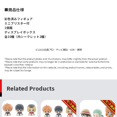
■商品仕様
彩色済みフィギュア
ミニブリスター付
1個箱
ディスプレイボックス
全10種（内シークレット2種）
(C)2010石森プロ・テレビ朝日・ADK・東映
*Please note that the product photos and illustrations may differ slightly from the actual product.
*Please note that some products may no longer be in production or available for sale due to the time
elapsed since their release.
*Please note that the information on this website, including product names, release dates, and prices,
may be subject to change.
Related Products