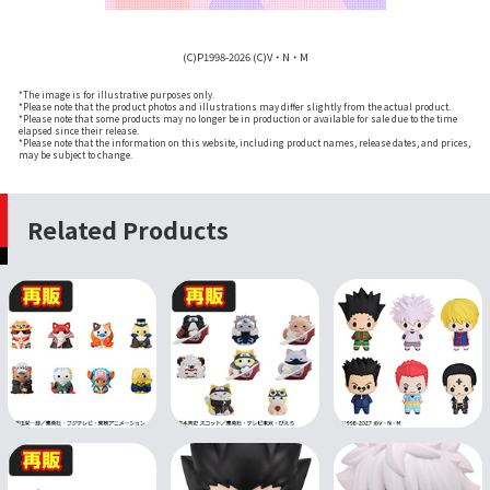
(C)P1998-2026 (C)V・N・M
*The image is for illustrative purposes only.
*Please note that the product photos and illustrations may differ slightly from the actual product.
*Please note that some products may no longer be in production or available for sale due to the time
elapsed since their release.
*Please note that the information on this website, including product names, release dates, and prices,
may be subject to change.
Related Products