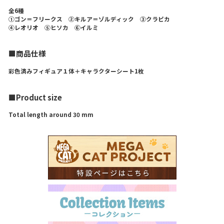
全6種
①ゴン＝フリークス ②キルア＝ゾルディック ③クラピカ
④レオリオ ⑤ヒソカ ⑥イルミ
■商品仕様
彩色済みフィギュア１体＋キャラクターシート1枚
■Product size
Total length around 30 mm