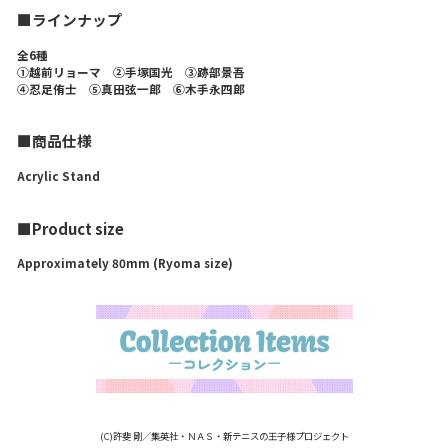
■ラインナップ
全6種
①越前リョーマ ②手塚国光 ③跡部景吾
④忍足侑士 ⑤真田弦一郎 ⑥木手永四郎
■商品仕様
Acrylic Stand
■Product size
Approximately 80mm (Ryoma size)
(C)許斐 剛／集英社・ＮＡＳ・新テニスの王子様プロジェクト