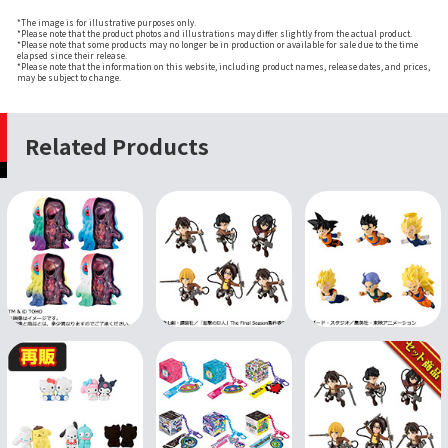
*The image is for illustrative purposes only.
*Please note that the product photos and illustrations may differ slightly from the actual product.
*Please note that some products may no longer be in production or available for sale due to the time
elapsed since their release.
*Please note that the information on this website, including product names, release dates, and prices,
may be subject to change.
Related Products