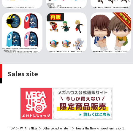
Sales site
TOP
WHAT'S NEW
Other collection item
Irusta The New Prince of Tennis vol.1