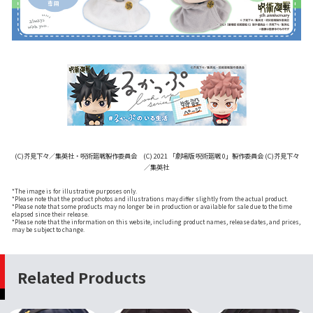
(C)芥見下々／集英社・呪術廻戦製作委員会 (C) 2021 「劇場版 呪術廻戦 0」製作委員会 (C)芥見下々
／集英社
*The image is for illustrative purposes only.
*Please note that the product photos and illustrations may differ slightly from the actual product.
*Please note that some products may no longer be in production or available for sale due to the time
elapsed since their release.
*Please note that the information on this website, including product names, release dates, and prices,
may be subject to change.
Related Products