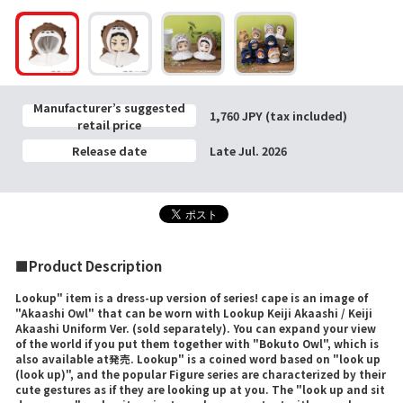
Manufacturer’s suggested
1,760 JPY (tax included)
retail price
Release date
Late Jul. 2026
■Product Description
Lookup" item is a dress-up version of series! cape is an image of
"Akaashi Owl" that can be worn with Lookup Keiji Akaashi / Keiji
Akaashi Uniform Ver. (sold separately). You can expand your view
of the world if you put them together with "Bokuto Owl", which is
also available at発売. Lookup" is a coined word based on "look up
(look up)", and the popular Figure series are characterized by their
cute gestures as if they are looking up at you. The "look up and sit