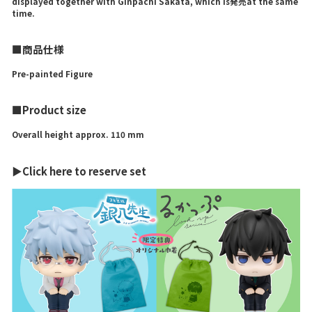
displayed together with Ginpachi Sakata, which is発売at the same
time.
■商品仕様
Pre-painted Figure
■Product size
Overall height approx. 110 mm
▶Click here to reserve set