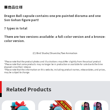
■商品仕様
Dragon Ball capsule contains one pre-painted diorama and one
Son Gohan figure part!
7 types in total
There are two versions available: a full-color version and a bronze-
color version.
(C) Bird Studio/Shueisha/Toei Animation
*Please note that the product photos and illustrations may differ slightly from the actual product.
*Please note that some products may no longer be in production or available for sale due to the time
elapsed since their release.
*Please note that the information on this website, including product names, release dates, and prices,
may be subject to change.
Related Products