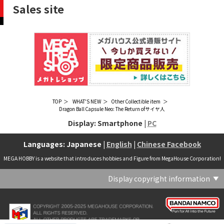
Sales site
​ ​
​ ​
​ ​
TOP
WHAT'S NEW
Other Collectible item
Dragon Ball Capsule Neo: The Return ofサイヤ人
Display: Smartphone |
PC
Languages: Japanese |
English
|
Chinese Facebook
MEGA HOBBY is a website that introduces hobbies and Figure from MegaHouse Corporation!
Display copyright information
(C) Crypton Future Media, INC. www.piapro.net(C) '25 SANRIO CO., LTD. APPR. NO. L656640(C) '25 SANRIO CO.,LTD.APPR.NO.L655202(C) '26 SANRIO CO., LTD. APPR. NO. L662313(C) '76, '19 SANRIO APPR. NO.S601931(C) & ™Warner Bros. Entertainment Inc. Publishing Rights (C) JKR. (s23)(C) 2006 円谷プロ・CBC (C) 2013 佐島勤／KADOKAWA アスキー・メディアワークス刊／魔法科高校製作委員会(C) 2015,2016 SANRIO CO.,LTD.Ⓛ APPROVAL NO.S571509(C) 2016 COVER Corp.(C) 2020 Legendary. All Rights Reserved. TM & (C) TOHO CO., LTD. MONSTERVERSE TM & (C) Legendary(C) 2021「劇場版 呪術廻戦 0」製作委員会 (C)芥見下々／集英社(C) 2024 Legendary. All Rights Reserved. GODZILLA TM & (C)TOHO CO., LTD. MONSTERVERSE TM & (C)Legendary(C) 2025 MAPPA／チェンソーマンプロジェクト (C)藤本タツキ／集英社(C) 2025 NEXON Games Co., Ltd. All Rights Reserved.(C) Crypton Future Media, INC. www.piapro.net piapro (C)MegaHouse(C) Cygames, Inc.(C) Cygames, Inc. (C) MegaHouse(C) Disney(C) KOTOBUKIYA (C)MegaHouse(C) KOTOBUKIYA・RAMPAGE (C)Masaki Apsy (C) MegaHouse(C) Naoko Takeuchi (C) 武内直子・PNP／劇場版「美少女戦士セーラームーンEternal」製作委員会(C) バードスタジオ／集英社 (C)「2018ドラゴンボール超」製作委員会(C) 尼子騒兵衛／NHK・NEP(C) 東映 (C) 石川雅之・講談社/もやしもん製作委員会 (C)'76, '88, '96, '01, '05, '19 SANRIO APPR. NO.S603299(C)「2009 ワンピース」製作委員会 (C)尾田栄一郎／集英社・フジテレビ・東映アニメーション(C)『ヒプノシスマイク-Division Rap Battle-』Rhyme Anima製作委員会(C)1982 ビックウエスト(C)1983 BIGWEST・TMS(C)1983 ビックウエスト・TMS(C)1994 BIGWEST(C)1995 HAL Laboratory, Inc. / Nintendo(C)1997 ビーパパス・さいとうちほ/小学館・少革委員会・テレビ東京(C)2001 BONES・出渕 裕／Rahxephon project(C)2001鶴田謙二/講談社・バンダイビジュアル (C)2004 AQUAPLUS(C)2004 テレビ朝日・東映ＡＧ・東映 (C)2005 BONES/Project EUREKA・MBS (C)2005 Production I.G-Aniplex-MBS・HAKUHODO (C)2005 SYUN MATSUENA/SHOGAKUKAN (C)2006 Ntreev Soft Co.,Ltd.& HanbitSoft lnc.ALL Rights Resarved (C)2006 円谷プロ・CBC(C)2006-2013 Nitroplus(C)2006竜騎士07/ひぐらしのなく頃に製作委員会･創通エージェンシー (C)2007 BIGWEST/MACROSS F PROJECT/MBS(C)2007 ビックウエスト／マクロスF製作委員会・MBS(C)2007 石森プロ・テレビ朝日・ADK・東映 (C)2007-2010 Nitroplus (C)HobbyJAPAN(C)2007-2010 Nitroplus (C)ぱすてるインク応援団 (C)SNK PLAYMORE (C)HobbyJAPAN※「THE KING OF FIGHTERS」は、株式会社SNKプレイモアの登録商標です。※「サムライスピリッツ」は、株式会社SNKプレイモアの登録商標です。(C)2008 GONZO･Nitroplus/Blassreiter Project (C)2008 VisualArt's/Key(C)2008 清水栄一・下口智裕・秋田書店/GONZO/ラインバレルパートナーズ(C)2008 清水栄一・下口智裕・秋田書店/GONZO/ラインバレルパートナーズ MegaHouse 2009 MADE IN CHINA(C)2009 HobbyJAPAN/クイーンズブレイドパートナーズ(C)2009 石森プロ・テレビ朝日・ADK・東映(C)2010 石森プロ・テレビ朝日・ADK・東映(C)2010石森プロ・テレビ朝日・ADK・東映(C)2011 平坂読・メディアファクトリー/製作委員会は友達が少ない(C)2011 石森プロ・テレビ朝日・東映AG・東映(C)2011石森プロ・テレビ朝日・東映AG・東映(C)2012 宇宙戦艦ヤマト2199 製作委員会(C)2012 石森プロ・テレビ朝日・ADK・東映(C)2012西尾維新・暁月あきら／集英社・箱庭学園生徒会(C)2013 テレビ朝日・東映AG・東映(C)2013 プロジェクトラブライブ！(C)2013 笹本祐一／朝日新聞出版・劇場版モーレツ宇宙海賊製作委員会(C)2014 BONES / Project SPACE DANDY(C)2014 Happy Elements K.K(C)2015 EXNOA LLC/NITRO PLUS(C)2015 EXNOA LLC/Nitroplus(C)2015 FiFS／ＫＡＤＯＫＡＷＡ アスキー・メディアワークス刊／POSA製作委員会(C)2015 内藤泰弘/集英社･血界戦線製作委員会(C)2016 プロジェクトラブライブ！サンシャイン!!(C)2017 川原 礫／ＫＡＤＯＫＡＷＡ アスキー・メディアワークス／ SAO-A Project(C)2017 川原 礫／ＫＡＤＯＫＡＷＡ アスキー・メディアワークス／SAO-A Project (C)MegaHouse(C)2017 時雨沢恵一／ＫＡＤＯＫＡＷＡ アスキー・メディアワークス／GGO Project (C)MegaHouse(C)2017-2019 Pyramid,Inc. / COLOPL,Inc. (C)MegaHouse(C)2017上海阅文信息技术有限公司(C)2019 Legendary and Warner Bros. Entertainment Inc. (C)2019 Pokemon. (C)1995–2019 Nintendo / Creatures Inc. / GAME FREAK inc.(C)2020 TRIGGER・中島かずき／『BNA ビー・エヌ・エー』制作委員会(C)2020 林田球･小学館／ドロヘドロ製作委員会(C)2021 BIGWEST(C)2021「シン・ウルトラマン」製作委員会 (C)円谷プロ(C)2023 KADOKAWA/ GAMERA Rebirth製作委員会(C)2024 KADOKAWA/P.A.WORKS/MAYOPAN PROJECT(C)2024 SANRIO CO., LTD. APPR. NO. L653883(C)2026 SANRIO CO., LTD. APPROVAL NO. L663707(C)2026.VIVINOS All rights reserved.(C)A-1 Pictures/Aniplex・テレビ東京(C)ABC･メ～テレ･東映アニメーション･ハピネット (C)ABC・東映アニメーション(C)Aikatsu, Pripara 10th Project(C)AIS/海上安全整備局(C)AnekoYusagi_Seira Minami/KADOKAWA/Shield Hero S3 Project(C)ATLUS (C)SEGA All rights reserved.(C)ATLUS (C)SEGA All rights reserved. (C)MegaHouse(C)ATLUS (C)SEGA/PERSONA5 the Animation Project (C)ATLUS CO.2006 ALL RIGHTS RESERVED.2008 (C)ATLUS CO.LTD.1996(C)ATLUS CO.2006 ALL RIGHTS RESERVED.LTD.1996(C)ATLUS CO.LTD.20072009(C)ATLUS. (C)SEGA.(C)B・P・W/ヒーローマン制作委員会・テレビ東京(C)BANDAI(C)BANDAI NAMCO Entertainment Inc.(C)BANDAI NAMCO Games Inc.(C)BANDAI・こどもの館(C)BNEI／PROJECT CINDERELLA(C)BNP/AIKATSU 10TH STORY(C)BNP/BANDAI, DENTSU, TV TOKYO(C)BNP/BANDAI, NAS, TV TOKYO(C)BNP/T&B PARTNERS(C)BNP/T&B PARTNERS (C)BNP/T&B MOVIE PARTNERS(C)BONES・會川 昇／コンクリートレボルティオ製作委員会(C)BONES/STAR DRIVER製作委員会・MBS(C)BONES/キャプテン・アース製作委員会・MBS(C)CAPCOM /TEAM BASARA(C)CAPCOM CO., LTD.(C)CAPCOM CO., LTD. ALL RIGHTS RESERVED.(C)CAPCOM CO.,LTD(C)CAPCOM. (C)CLAMP・ShigatsuTsuitachi CO.,LTD.／講談社(C)CLAMP・ST・講談社／NHK・NEP(C)coly(C)Dune is a trademark and copyright of Dino DeLaurentiis Corp. Licensed by Universal Studios. All Rights Reserved.(C)GAINAX・カラー(C)GAINAX×カラー(C)GREE.Inc.(C)GungHo Online Entertainment, Inc. All Rights Reserved.(C)GUST CO.,LTD.2009(C)HOBBY JAPAN(C)HobbyJAPAN Illustration：空中幼彩，F.S.(C)HobbyJAPAN Illustration：空中幼彩，F.S.く(C)HobbyJAPAN (C)HobbyJAPAN Co.,Ltd. All Rights Reserved. Lost Worlds is a trademark of Flying Buffalo lnc. and is used with permission. Illustration：えぃわ、FS、金子ひらく、黒木雅弘、みぶなつき(C)HobbyJAPAN Illustration：F.S、えぃわ、空中幼彩、久行宏和、みぶなつき、赤賀博隆(C)HobbyJAPAN Illustration：Niθ、泉まひる、緋色雪、誉(C)HobbyJAPAN Illustration：高村和宏、2号、平田雄三、F.S、松竜、かんたか (C)HobbyJAPAN Illutration：F.S、えぃわ、空中幼彩、久行宏和、みぶなつき、赤賀博隆(C)HobbyJAPAN Illutration：松竜、かんたか、えぃわ、原田将太郎、F.S、水龍敬、金子ひらく、久行宏和、2号、赤賀博隆、平田雄三、高村和宏、みぶなつき、空中幼彩、黒木雅広、ズンダレぼん(C)HobbyJAPAN 撮影：井上写真スタジオ(C)honeybee(C)Index Corporation 1995,2005(C)Index Corporation 1996,2008(C)Index Corporation 1996,2010(C)Index Corporation 2011(C)Index Corporation/「デビルサバイバー2」アニメーション製作委員会(C)Index Corporation/「ペルソナ4」アニメーション製作委員会(C)Index Corporation/「ペルソナ4」アニメーション製作委員会 (C)Index Corporation 1996,2011(C)JAPAN ACTION ENTERPRISE(C)King Record Co., Ltd.(C)Konami Digital Entertainment(C)L5/YWP・TX(C)Liber Entertainment Inc. All Rights Reserved.(C)LUCKY LAND COMMUNICATIONS/集英社・ジョジョの奇妙な冒険GW製作委員会(C)LUCKY LAND COMMUNICATIONS/集英社・ジョジョの奇妙な冒険SO製作委員会(C)Magica Quartet/Aniplex・Madoka Partners・MBS(C)Magica Quartet/Aniplex,Madoka Project(C)March·Monster (C)2017 NanPai Entertainment All Right Reserved版权所有 南派泛娱有限公司(C)MegaHouse(C)MODERHYTHM /Kazushi Kobayashi (C)MegaHouse(C)NAMCO LIMITED (C)NANOHA The MOVIE 1st PROJECT(C)Naoko Takeuchi(C)Naoko Takeuchi (C)武内直子・PNP・東映アニメーション(C)Naoko Takeuchi (C)武内直子・PNP／劇場版「美少女戦士セーラームーンCosmos」製作委員会(C)NBGI(C)NBGI/PROJECTiM@S(C)neco (C)MegaHouse(C)NEXON Games Co., Ltd. & Yostar, Inc. All Rights Reserved.(C)Nintendo / HAL Laboratory, Inc.(C)Nintendo・Creatures・GAME FREAK・TV Tokyo・ShoPro・JR Kikaku (C)Pokémon(C)Nintendo･Creatures･GAME FREAK･TV Tokyo･ShoPro･JR Kikaku(C)Pokemon(C)Nitroplus (C)Nitroplus／TYPE-MOON・ufotable・FZPC(C)Olympus Knights / Aniplex•Project AZ(C)ONE・小学館／「モブサイコ100 Ⅲ」製作委員会(C)ONE・村田雄介／集英社・ヒーロー協会本部(C)P1998-2026 (C)V・N・M(C)P1998-2027 (C)V・N・M(C)P98-23 (C)V・N・M(C)Paradox Live2020(C)PEACH‐PIT・講談社／エンブリオ捜索隊・テレビ東京(C)Petit Depotto/Project D.Q.O.(C)PLEX/MachineRobo Partner(C)POT（冨樫義博）1998年-2011年 (C)VAP・日本テレビ・集英社・マッドハウス(C)Production I.G・士郎正宗/NTV・VAP・IG・DNDP (C)PRODUCTION REED 1990(C)PRODUCTION REED 1996(C)Pyramid,Inc. / COLOPL,Inc. (C)MegaHouse(C)SEGA(C)SEGA (C)RED(C)SEGA, 2003, CHARACTERS (C)AUTOMUSS CHARACTER DESIGN：KATOKI HAJIME(C)SEGA&Index Corporation 19972005 (C)Index Corporation 2007(C)SHOJI KAWAMORI,SATELIGHT／Project AQUARION EVOL.(C)SNK CORPORATION ALL RIGHTS RESERVED.(C)SOTSU・SUNRISE (C) Crypton Future Media, INC. www.piapro.net piapro(C)Sphere All Right Reserved.(C)Spider Lily／アニプレックス・ABCアニメーション・BS11(C)SPRITE. ALL RIGHTS PESERVED.(C)SQUARE ENIX／人類会議 (C)MegaHouse(C)SRWOG PROJECT(C)SUNRISE(C)SUNRISE・R(C)SUNRISE/DD PARTNERS(C)SUNRISE/PROJECT G-AKITO Character Design (C)2006-2011 CLAMP/ST(C)SUNRISE／PROJECT G-ROZE Character Design (C)2006-2024 CLAMP・ST(C)SUNRISE／PROJECT GEASS Character Design (C)2006 CLAMP・ST(C)SUNRISE／PROJECT GEASS Character Design (C)2006-2008 CLAMP・ST(C)SUNRISE/PROJECT GEASS・MBS Character Design (C)2006 CLAMP(C)SUNRISE/PROJECT GEASS・MBS Character Design (C)2006-2008 CLAMP(C)SUNRISE/PROJECT GEASS・MBS Character Design(C)2006 CLAMP(C)SUNRISE/PROJECT L-GEASS Character Design (C)2006-2017 CLAMP・ST(C)SUNRISE／PROJECT L-GEASS Character Design (C)2006-2017 CLAMP・ST(C)SUNRISE／PROJECT L-GEASS Character Design (C)2006-2018 CLAMP・ST(C)SUNRISE/T&B PARTNERS,MBS(C)SUNRISE/VVV Committee, MBS(C)TMS(C)TOMYTEC (C)MegaHouse(C)TRIGGER・中島かずき／XFLAG(C)TSUBURAYA PRODUCTIONS(C)TSUKASA JUN 2007(C)TYPE-MOON / FGO PROJECT(C)TYPE-MOON / FGO PROJECT (C)MegaHouse(C)TYPE-MOON / FGO7 ANIME PROJECT(C)Universal City Studios LLC. All Rights Reserved.(C)UTA☆PRIPROJECT(C)VisualArt's/Key(C)X-nauts・Psikyo (C)Y.M/S,ACC(C)あfろ・芳文社／野外活動プロジェクト(C)アイドリッシュセブン(C)あさりよしとお／講談社(C)あだちとか・講談社/ノラガミ製作委員会(C)アポカリプスホテル製作委員会(C)あらゐけいいち・角川書店/東雲研究所(C)いのまたむつみ (C)藤島康介 (C)BANDAI NAMCO Entertainment Inc.(C)いのまたむつみ (C)藤島康介 (C)BNGI(C)いのまたむつみ (C)藤島康介 (C)NBGI(C)えびはら武司／LAYUP (C)おおじこうじ・京都アニメーション／岩鳶高校水泳部(C)オケアノス／「翠星のガルガンティア」製作委員会(C)オニグンソウ/集英社, もののがたり製作委員会(C)かきふらい・芳文社/桜高軽音部(C)カクダイ Authorized by Phoenix Corporation,Ltd(C)カフェノーウェア/ハマトラ製作委員会(C)カラー(C)カラー (C) MegaHouse(C)くぼたまこと/スクウェアエニックス・フライングドッグ (C)コーエーテクモゲームス All rights reserved.(C)こしたてつひろ／小学館・ShoPro(C)コロリド・ツインエンジンパートナーズ(C)サイコパス製作委員会(C)サンライズ(C)サンライズ (C)高千穂＆スタジオぬえ・サンライズ(C)サンライズ・R(C)サンライズ・テレビ東京 (C)SUNRISE・BV・WOWOW (C)スクウェアエニックス／ジャイロゼッター製作委員会・テレビ東京(C)スタジオ・ダイス/集英社・テレビ東京・KONAMI(C)タツノコプロ(C)タツノコプロ・NTV(C)つくしあきひと・竹書房／メイドインアビス「烈日の黄金郷」製作委員会(C)テレビ朝日・東映AG・東映 MegaHouse2009(C)にいさとる・講談社／WIND BREAKER Project(C)ねことうふ・一迅社／「おにまい」製作委員会(C)バード・スタジオ／集英社 (C)SAND LAND 製作委員会(C)バード・スタジオ／集英社・東映アニメーション(C)バードスタジオ／集英社 (C)「2015 ドラゴンボールＺ」製作委員会(C)バードスタジオ／集英社・フジテレビ・東映アニメーション(C)バードスタジオ／集英社・フジテレビ・東映アニメーション (C)BANDAI NAMCO Entertainment inc.(C)バードスタジオ／集英社・東映アニメーション (C)ハイクオソフト(C)はまじあき／芳文社・アニプレックス(C)ぴえろ・TooKyoGames／アクダマドライブ製作委員会(C)まつもと泉・集英社(C)まつもと泉／集英社(C)メガハウス(C)モンキーパンチ/TMS・NTV(C)ゆでたまご・東映アニメーション(C)久保帯人／集英社・テレビ東京・dentsu・ぴえろ(C)九井諒子・KADOKAWA刊／「ダンジョン飯」製作委員会(C)亀山陽平／タイタン工業(C)伊東岳彦／集英社・サンライズ(C)八木教広／集英社・「CLAYMORE制作委員会」 (C)円谷プロ(C)円谷プロ (C)2018 TRIGGER・雨宮哲／「GRIDMAN」製作委員会(C)円谷プロ (C)2023 TRIGGER・雨宮哲／「劇場版グリッドマンユニバース」製作委員会(C)創通・サンライズ(C)創通・サンライズ (C)創通・サンライズ・毎日放送(C)創通・サンライズ・MBS(C)創通・サンライズ・テレビ東京(C)創通・サンライズ・毎日放送(C)創通・フィールズ/MJP製作委員会(C)創通エージェンシー・サンライズ (C)創通エージェンシー・サンライズ・毎日放送 (C)加藤和恵/集英社・「青の祓魔師」製作委員会・MBS(C)助野