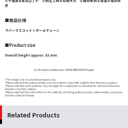
④十亀条&兎耳山丁子 ⑤桐生三輝＆柘植大河 ⑥蘇枋隼飛＆桜遥＆楡井秋
彦
■商品仕様
ラバーマスコット＋ボールチェーン
■Product size
Overall height approx. 65 mm
(C) Niisatoru/Kodansha/ WIND BREAKER Project
*The image is for illustrative purposes only.
*Please note that the product photos and illustrations may differ slightly from the actual product.
*Please note that some products may no longer be in production or available for sale due to the time
elapsed since their release.
*Please note that the information on this website, including product names, release dates, and prices,
may be subject to change.
Related Products