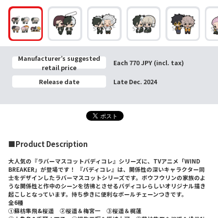
Manufacturer’s suggested
Each 770 JPY (incl. tax)
retail price
Release date
Late Dec. 2024
■Product Description
大人気の『ラバーマスコットバディコレ』シリーズに、TVアニメ「WIND
BREAKER」が登場です！ 『バディコレ』は、関係性の深いキャラクター同
士をデザインしたラバーマスコットシリーズです。ボウフウリンの家族のよ
うな関係性と作中のシーンを彷彿とさせるバディコレらしいオリジナル描き
起こしとなっています。持ち歩きに便利なボールチェーンつきです。
全6種
①蘇枋隼飛&桜遥 ②桜遥＆梅宮一 ③桜遥＆梶蓮