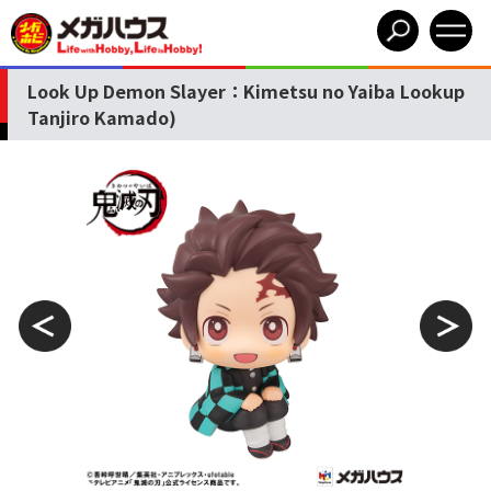
Look Up Demon Slayer：Kimetsu no Yaiba Lookup
Tanjiro Kamado)