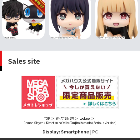
Sales site
TOP
WHAT'S NEW
Lookup
Demon Slayer：Kimetsu no Yaiba Tanjiro Kamado (Serious Version)
Display: Smartphone |
PC