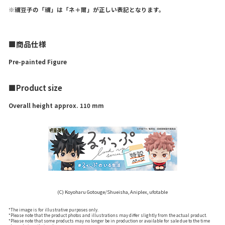
※禰豆子の「禰」は「ネ＋爾」が正しい表記となります。
■商品仕様
Pre-painted Figure
■Product size
Overall height approx. 110 mm
(C) Koyoharu Gotouge/Shueisha, Aniplex, ufotable
*The image is for illustrative purposes only.
*Please note that the product photos and illustrations may differ slightly from the actual product.
*Please note that some products may no longer be in production or available for sale due to the time