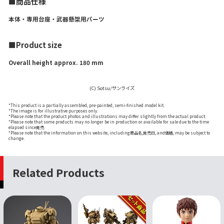
■商品仕様
本体・専用台座・武器懸架用パーツ
■Product size
Overall height approx. 180 mm
(C) Sotsu/サンライズ
*This product is a partially assembled, pre-painted, semi-finished model kit.
*The image is for illustrative purposes only.
*Please note that the product photos and illustrations may differ slightly from the actual product.
*Please note that some products may no longer be in production or available for sale due to the time
elapsed since発売.
*Please note that the information on this website, including商品名,発売日, and価格, may be subject to
change.
Related Products