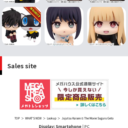
Sales site
TOP
WHAT'S NEW
Lookup
Jujutsu Kaisen 0: The Movie Suguru Geto
Display: Smartphone |
PC