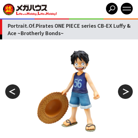
Portrait.Of.Pirates ONE PIECE series CB-EX Luffy &
Ace ~Brotherly Bonds~