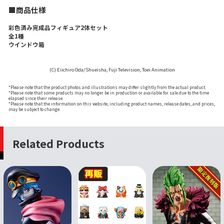
■商品仕様
彩色済み完成品フィギュア2体セット
全1種
ウインドウ箱
(C) Eiichiro Oda/Shueisha, Fuji Television, Toei Animation
*Please note that the product photos and illustrations may differ slightly from the actual product.
*Please note that some products may no longer be in production or available for sale due to the time
elapsed since their release.
*Please note that the information on this website, including product names, release dates, and prices,
may be subject to change.
Related Products