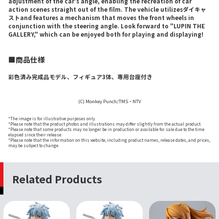
adjustment of the car's angle, enabling the recreation of car
action scenes straight out of the film. The vehicle utilizesダイキャ
ストand features a mechanism that moves the front wheels in
conjunction with the steering angle. Look forward to "LUPIN THE
GALLERY," which can be enjoyed both for playing and displaying!
■商品仕様
彩色済み完成品モデル、フィギュア3体、専用台座付き
(C) Monkey Punch/TMS・NTV
*The image is for illustrative purposes only.
*Please note that the product photos and illustrations may differ slightly from the actual product.
*Please note that some products may no longer be in production or available for sale due to the time
elapsed since their release.
*Please note that the information on this website, including product names, release dates, and prices,
may be subject to change.
Related Products