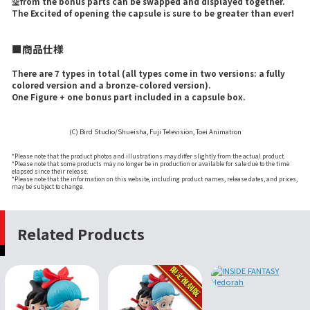
空from the bonus parts can be swapped and displayed together.
The Excited of opening the capsule is sure to be greater than ever!
■商品仕様
There are 7 types in total (all types come in two versions: a fully
colored version and a bronze-colored version).
One Figure + one bonus part included in a capsule box.
(C) Bird Studio/Shueisha, Fuji Television, Toei Animation
*Please note that the product photos and illustrations may differ slightly from the actual product.
*Please note that some products may no longer be in production or available for sale due to the time
elapsed since their release.
*Please note that the information on this website, including product names, release dates, and prices,
may be subject to change.
Related Products