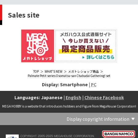
Sales site
TOP
WHAT'S NEW
メガトレショップ商品
Palmate Petit series Osomatsu-san Chabudai Gathering! set
Display: Smartphone |
PC
Languages: Japanese |
English
|
Chinese Facebook
MEGA HOBBY is a website that introduces hobbies and Figure from MegaHouse Corporation!
Display copyright information
(C) Crypton Future Media, INC. www.piapro.net(C) '25 SANRIO CO., LTD. APPR. NO. L656640(C) '25 SANRIO CO.,LTD.APPR.NO.L655202(C) '26 SANRIO CO., LTD. APPR. NO. L662313(C) '76, '19 SANRIO APPR. NO.S601931(C) & ™Warner Bros. Entertainment Inc. Publishing Rights (C) JKR. (s23)(C) 2006 円谷プロ・CBC (C) 2013 佐島勤／KADOKAWA アスキー・メディアワークス刊／魔法科高校製作委員会(C) 2015,2016 SANRIO CO.,LTD.Ⓛ APPROVAL NO.S571509(C) 2016 COVER Corp.(C) 2020 Legendary. All Rights Reserved. TM & (C) TOHO CO., LTD. MONSTERVERSE TM & (C) Legendary(C) 2021「劇場版 呪術廻戦 0」製作委員会 (C)芥見下々／集英社(C) 2024 Legendary. All Rights Reserved. GODZILLA TM & (C)TOHO CO., LTD. MONSTERVERSE TM & (C)Legendary(C) 2025 MAPPA／チェンソーマンプロジェクト (C)藤本タツキ／集英社(C) 2025 NEXON Games Co., Ltd. All Rights Reserved.(C) Crypton Future Media, INC. www.piapro.net piapro (C)MegaHouse(C) Cygames, Inc.(C) Cygames, Inc. (C) MegaHouse(C) Disney(C) KOTOBUKIYA (C)MegaHouse(C) KOTOBUKIYA・RAMPAGE (C)Masaki Apsy (C) MegaHouse(C) Naoko Takeuchi (C) 武内直子・PNP／劇場版「美少女戦士セーラームーンEternal」製作委員会(C) バードスタジオ／集英社 (C)「2018ドラゴンボール超」製作委員会(C) 尼子騒兵衛／NHK・NEP(C) 東映 (C) 石川雅之・講談社/もやしもん製作委員会 (C)'76, '88, '96, '01, '05, '19 SANRIO APPR. NO.S603299(C)「2009 ワンピース」製作委員会 (C)尾田栄一郎／集英社・フジテレビ・東映アニメーション(C)『ヒプノシスマイク-Division Rap Battle-』Rhyme Anima製作委員会(C)1982 ビックウエスト(C)1983 BIGWEST・TMS(C)1983 ビックウエスト・TMS(C)1994 BIGWEST(C)1995 HAL Laboratory, Inc. / Nintendo(C)1997 ビーパパス・さいとうちほ/小学館・少革委員会・テレビ東京(C)2001 BONES・出渕 裕／Rahxephon project(C)2001鶴田謙二/講談社・バンダイビジュアル (C)2004 AQUAPLUS(C)2004 テレビ朝日・東映ＡＧ・東映 (C)2005 BONES/Project EUREKA・MBS (C)2005 Production I.G-Aniplex-MBS・HAKUHODO (C)2005 SYUN MATSUENA/SHOGAKUKAN (C)2006 Ntreev Soft Co.,Ltd.& HanbitSoft lnc.ALL Rights Resarved (C)2006 円谷プロ・CBC(C)2006-2013 Nitroplus(C)2006竜騎士07/ひぐらしのなく頃に製作委員会･創通エージェンシー (C)2007 BIGWEST/MACROSS F PROJECT/MBS(C)2007 ビックウエスト／マクロスF製作委員会・MBS(C)2007 石森プロ・テレビ朝日・ADK・東映 (C)2007-2010 Nitroplus (C)HobbyJAPAN(C)2007-2010 Nitroplus (C)ぱすてるインク応援団 (C)SNK PLAYMORE (C)HobbyJAPAN※「THE KING OF FIGHTERS」は、株式会社SNKプレイモアの登録商標です。※「サムライスピリッツ」は、株式会社SNKプレイモアの登録商標です。(C)2008 GONZO･Nitroplus/Blassreiter Project (C)2008 VisualArt's/Key(C)2008 清水栄一・下口智裕・秋田書店/GONZO/ラインバレルパートナーズ(C)2008 清水栄一・下口智裕・秋田書店/GONZO/ラインバレルパートナーズ MegaHouse 2009 MADE IN CHINA(C)2009 HobbyJAPAN/クイーンズブレイドパートナーズ(C)2009 石森プロ・テレビ朝日・ADK・東映(C)2010 石森プロ・テレビ朝日・ADK・東映(C)2010石森プロ・テレビ朝日・ADK・東映(C)2011 平坂読・メディアファクトリー/製作委員会は友達が少ない(C)2011 石森プロ・テレビ朝日・東映AG・東映(C)2011石森プロ・テレビ朝日・東映AG・東映(C)2012 宇宙戦艦ヤマト2199 製作委員会(C)2012 石森プロ・テレビ朝日・ADK・東映(C)2012西尾維新・暁月あきら／集英社・箱庭学園生徒会(C)2013 テレビ朝日・東映AG・東映(C)2013 プロジェクトラブライブ！(C)2013 笹本祐一／朝日新聞出版・劇場版モーレツ宇宙海賊製作委員会(C)2014 BONES / Project SPACE DANDY(C)2014 Happy Elements K.K(C)2015 EXNOA LLC/NITRO PLUS(C)2015 EXNOA LLC/Nitroplus(C)2015 FiFS／ＫＡＤＯＫＡＷＡ アスキー・メディアワークス刊／POSA製作委員会(C)2015 内藤泰弘/集英社･血界戦線製作委員会(C)2016 プロジェクトラブライブ！サンシャイン!!(C)2017 川原 礫／ＫＡＤＯＫＡＷＡ アスキー・メディアワークス／ SAO-A Project(C)2017 川原 礫／ＫＡＤＯＫＡＷＡ アスキー・メディアワークス／SAO-A Project (C)MegaHouse(C)2017 時雨沢恵一／ＫＡＤＯＫＡＷＡ アスキー・メディアワークス／GGO Project (C)MegaHouse(C)2017-2019 Pyramid,Inc. / COLOPL,Inc. (C)MegaHouse(C)2017上海阅文信息技术有限公司(C)2019 Legendary and Warner Bros. Entertainment Inc. (C)2019 Pokemon. (C)1995–2019 Nintendo / Creatures Inc. / GAME FREAK inc.(C)2020 TRIGGER・中島かずき／『BNA ビー・エヌ・エー』制作委員会(C)2020 林田球･小学館／ドロヘドロ製作委員会(C)2021 BIGWEST(C)2021「シン・ウルトラマン」製作委員会 (C)円谷プロ(C)2023 KADOKAWA/ GAMERA Rebirth製作委員会(C)2024 KADOKAWA/P.A.WORKS/MAYOPAN PROJECT(C)2024 SANRIO CO., LTD. APPR. NO. L653883(C)2026 SANRIO CO., LTD. APPROVAL NO. L663707(C)2026.VIVINOS All rights reserved.(C)A-1 Pictures/Aniplex・テレビ東京(C)ABC･メ～テレ･東映アニメーション･ハピネット (C)ABC・東映アニメーション(C)Aikatsu, Pripara 10th Project(C)AIS/海上安全整備局(C)AnekoYusagi_Seira Minami/KADOKAWA/Shield Hero S3 Project(C)ATLUS (C)SEGA All rights reserved.(C)ATLUS (C)SEGA All rights reserved. (C)MegaHouse(C)ATLUS (C)SEGA/PERSONA5 the Animation Project (C)ATLUS CO.2006 ALL RIGHTS RESERVED.2008 (C)ATLUS CO.LTD.1996(C)ATLUS CO.2006 ALL RIGHTS RESERVED.LTD.1996(C)ATLUS CO.LTD.20072009(C)ATLUS. (C)SEGA.(C)B・P・W/ヒーローマン制作委員会・テレビ東京(C)BANDAI(C)BANDAI NAMCO Entertainment Inc.(C)BANDAI NAMCO Games Inc.(C)BANDAI・こどもの館(C)BNEI／PROJECT CINDERELLA(C)BNP/AIKATSU 10TH STORY(C)BNP/BANDAI, DENTSU, TV TOKYO(C)BNP/BANDAI, NAS, TV TOKYO(C)BNP/T&B PARTNERS(C)BNP/T&B PARTNERS (C)BNP/T&B MOVIE PARTNERS(C)BONES・會川 昇／コンクリートレボルティオ製作委員会(C)BONES/STAR DRIVER製作委員会・MBS(C)BONES/キャプテン・アース製作委員会・MBS(C)CAPCOM /TEAM BASARA(C)CAPCOM CO., LTD.(C)CAPCOM CO., LTD. ALL RIGHTS RESERVED.(C)CAPCOM CO.,LTD(C)CAPCOM. (C)CLAMP・ShigatsuTsuitachi CO.,LTD.／講談社(C)CLAMP・ST・講談社／NHK・NEP(C)coly(C)Dune is a trademark and copyright of Dino DeLaurentiis Corp. Licensed by Universal Studios. All Rights Reserved.(C)GAINAX・カラー(C)GAINAX×カラー(C)GREE.Inc.(C)GungHo Online Entertainment, Inc. All Rights Reserved.(C)GUST CO.,LTD.2009(C)HOBBY JAPAN(C)HobbyJAPAN Illustration：空中幼彩，F.S.(C)HobbyJAPAN Illustration：空中幼彩，F.S.く(C)HobbyJAPAN (C)HobbyJAPAN Co.,Ltd. All Rights Reserved. Lost Worlds is a trademark of Flying Buffalo lnc. and is used with permission. Illustration：えぃわ、FS、金子ひらく、黒木雅弘、みぶなつき(C)HobbyJAPAN Illustration：F.S、えぃわ、空中幼彩、久行宏和、みぶなつき、赤賀博隆(C)HobbyJAPAN Illustration：Niθ、泉まひる、緋色雪、誉(C)HobbyJAPAN Illustration：高村和宏、2号、平田雄三、F.S、松竜、かんたか (C)HobbyJAPAN Illutration：F.S、えぃわ、空中幼彩、久行宏和、みぶなつき、赤賀博隆(C)HobbyJAPAN Illutration：松竜、かんたか、えぃわ、原田将太郎、F.S、水龍敬、金子ひらく、久行宏和、2号、赤賀博隆、平田雄三、高村和宏、みぶなつき、空中幼彩、黒木雅広、ズンダレぼん(C)HobbyJAPAN 撮影：井上写真スタジオ(C)honeybee(C)Index Corporation 1995,2005(C)Index Corporation 1996,2008(C)Index Corporation 1996,2010(C)Index Corporation 2011(C)Index Corporation/「デビルサバイバー2」アニメーション製作委員会(C)Index Corporation/「ペルソナ4」アニメーション製作委員会(C)Index Corporation/「ペルソナ4」アニメーション製作委員会 (C)Index Corporation 1996,2011(C)JAPAN ACTION ENTERPRISE(C)King Record Co., Ltd.(C)Konami Digital Entertainment(C)L5/YWP・TX(C)Liber Entertainment Inc. All Rights Reserved.(C)LUCKY LAND COMMUNICATIONS/集英社・ジョジョの奇妙な冒険GW製作委員会(C)LUCKY LAND COMMUNICATIONS/集英社・ジョジョの奇妙な冒険SO製作委員会(C)Magica Quartet/Aniplex・Madoka Partners・MBS(C)Magica Quartet/Aniplex,Madoka Project(C)March·Monster (C)2017 NanPai Entertainment All Right Reserved版权所有 南派泛娱有限公司(C)MegaHouse(C)MODERHYTHM /Kazushi Kobayashi (C)MegaHouse(C)NAMCO LIMITED (C)NANOHA The MOVIE 1st PROJECT(C)Naoko Takeuchi(C)Naoko Takeuchi (C)武内直子・PNP・東映アニメーション(C)Naoko Takeuchi (C)武内直子・PNP／劇場版「美少女戦士セーラームーンCosmos」製作委員会(C)NBGI(C)NBGI/PROJECTiM@S(C)neco (C)MegaHouse(C)NEXON Games Co., Ltd. & Yostar, Inc. All Rights Reserved.(C)Nintendo / HAL Laboratory, Inc.(C)Nintendo・Creatures・GAME FREAK・TV Tokyo・ShoPro・JR Kikaku (C)Pokémon(C)Nintendo･Creatures･GAME FREAK･TV Tokyo･ShoPro･JR Kikaku(C)Pokemon(C)Nitroplus (C)Nitroplus／TYPE-MOON・ufotable・FZPC(C)Olympus Knights / Aniplex•Project AZ(C)ONE・小学館／「モブサイコ100 Ⅲ」製作委員会(C)ONE・村田雄介／集英社・ヒーロー協会本部(C)P1998-2026 (C)V・N・M(C)P1998-2027 (C)V・N・M(C)P98-23 (C)V・N・M(C)Paradox Live2020(C)PEACH‐PIT・講談社／エンブリオ捜索隊・テレビ東京(C)Petit Depotto/Project D.Q.O.(C)PLEX/MachineRobo Partner(C)POT（冨樫義博）1998年-2011年 (C)VAP・日本テレビ・集英社・マッドハウス(C)Production I.G・士郎正宗/NTV・VAP・IG・DNDP (C)PRODUCTION REED 1990(C)PRODUCTION REED 1996(C)Pyramid,Inc. / COLOPL,Inc. (C)MegaHouse(C)SEGA(C)SEGA (C)RED(C)SEGA, 2003, CHARACTERS (C)AUTOMUSS CHARACTER DESIGN：KATOKI HAJIME(C)SEGA&Index Corporation 19972005 (C)Index Corporation 2007(C)SHOJI KAWAMORI,SATELIGHT／Project AQUARION EVOL.(C)SNK CORPORATION ALL RIGHTS RESERVED.(C)SOTSU・SUNRISE (C) Crypton Future Media, INC. www.piapro.net piapro(C)Sphere All Right Reserved.(C)Spider Lily／アニプレックス・ABCアニメーション・BS11(C)SPRITE. ALL RIGHTS PESERVED.(C)SQUARE ENIX／人類会議 (C)MegaHouse(C)SRWOG PROJECT(C)SUNRISE(C)SUNRISE・R(C)SUNRISE/DD PARTNERS(C)SUNRISE/PROJECT G-AKITO Character Design (C)2006-2011 CLAMP/ST(C)SUNRISE／PROJECT G-ROZE Character Design (C)2006-2024 CLAMP・ST(C)SUNRISE／PROJECT GEASS Character Design (C)2006 CLAMP・ST(C)SUNRISE／PROJECT GEASS Character Design (C)2006-2008 CLAMP・ST(C)SUNRISE/PROJECT GEASS・MBS Character Design (C)2006 CLAMP(C)SUNRISE/PROJECT GEASS・MBS Character Design (C)2006-2008 CLAMP(C)SUNRISE/PROJECT GEASS・MBS Character Design(C)2006 CLAMP(C)SUNRISE/PROJECT L-GEASS Character Design (C)2006-2017 CLAMP・ST(C)SUNRISE／PROJECT L-GEASS Character Design (C)2006-2017 CLAMP・ST(C)SUNRISE／PROJECT L-GEASS Character Design (C)2006-2018 CLAMP・ST(C)SUNRISE/T&B PARTNERS,MBS(C)SUNRISE/VVV Committee, MBS(C)TMS(C)TOMYTEC (C)MegaHouse(C)TRIGGER・中島かずき／XFLAG(C)TSUBURAYA PRODUCTIONS(C)TSUKASA JUN 2007(C)TYPE-MOON / FGO PROJECT(C)TYPE-MOON / FGO PROJECT (C)MegaHouse(C)TYPE-MOON / FGO7 ANIME PROJECT(C)Universal City Studios LLC. All Rights Reserved.(C)UTA☆PRIPROJECT(C)VisualArt's/Key(C)X-nauts・Psikyo (C)Y.M/S,ACC(C)あfろ・芳文社／野外活動プロジェクト(C)アイドリッシュセブン(C)あさりよしとお／講談社(C)あだちとか・講談社/ノラガミ製作委員会(C)アポカリプスホテル製作委員会(C)あらゐけいいち・角川書店/東雲研究所(C)いのまたむつみ (C)藤島康介 (C)BANDAI NAMCO Entertainment Inc.(C)いのまたむつみ (C)藤島康介 (C)BNGI(C)いのまたむつみ (C)藤島康介 (C)NBGI(C)えびはら武司／LAYUP (C)おおじこうじ・京都アニメーション／岩鳶高校水泳部(C)オケアノス／「翠星のガルガンティア」製作委員会(C)オニグンソウ/集英社, もののがたり製作委員会(C)かきふらい・芳文社/桜高軽音部(C)カクダイ Authorized by Phoenix Corporation,Ltd(C)カフェノーウェア/ハマトラ製作委員会(C)カラー(C)カラー (C) MegaHouse(C)くぼたまこと/スクウェアエニックス・フライングドッグ (C)コーエーテクモゲームス All rights reserved.(C)こしたてつひろ／小学館・ShoPro(C)コロリド・ツインエンジンパートナーズ(C)サイコパス製作委員会(C)サンライズ(C)サンライズ (C)高千穂＆スタジオぬえ・サンライズ(C)サンライズ・R(C)サンライズ・テレビ東京 (C)SUNRISE・BV・WOWOW (C)スクウェアエニックス／ジャイロゼッター製作委員会・テレビ東京(C)スタジオ・ダイス/集英社・テレビ東京・KONAMI(C)タツノコプロ(C)タツノコプロ・NTV(C)つくしあきひと・竹書房／メイドインアビス「烈日の黄金郷」製作委員会(C)テレビ朝日・東映AG・東映 MegaHouse2009(C)にいさとる・講談社／WIND BREAKER Project(C)ねことうふ・一迅社／「おにまい」製作委員会(C)バード・スタジオ／集英社 (C)SAND LAND 製作委員会(C)バード・スタジオ／集英社・東映アニメーション(C)バードスタジオ／集英社 (C)「2015 ドラゴンボールＺ」製作委員会(C)バードスタジオ／集英社・フジテレビ・東映アニメーション(C)バードスタジオ／集英社・フジテレビ・東映アニメーション (C)BANDAI NAMCO Entertainment inc.(C)バードスタジオ／集英社・東映アニメーション (C)ハイクオソフト(C)はまじあき／芳文社・アニプレックス(C)ぴえろ・TooKyoGames／アクダマドライブ製作委員会(C)まつもと泉・集英社(C)まつもと泉／集英社(C)メガハウス(C)モンキーパンチ/TMS・NTV(C)ゆでたまご・東映アニメーション(C)久保帯人／集英社・テレビ東京・dentsu・ぴえろ(C)九井諒子・KADOKAWA刊／「ダンジョン飯」製作委員会(C)亀山陽平／タイタン工業(C)伊東岳彦／集英社・サンライズ(C)八木教広／集英社・「CLAYMORE制作委員会」 (C)円谷プロ(C)円谷プロ (C)2018 TRIGGER・雨宮哲／「GRIDMAN」製作委員会(C)円谷プロ (C)2023 TRIGGER・雨宮哲／「劇場版グリッドマンユニバース」製作委員会(C)創通・サンライズ(C)創通・サンライズ (C)創通・サンライズ・毎日放送(C)創通・サンライズ・MBS(C)創通・サンライズ・テレビ東京(C)創通・サンライズ・毎日放送(C)創通・フィールズ/MJP製作委員会(C)創通エージェンシー・サンライズ (C)創通エージェンシー・サンライズ・毎日放送 (C)加藤和恵/集英社・「青の祓魔師」製作委員会・MBS(C)助野