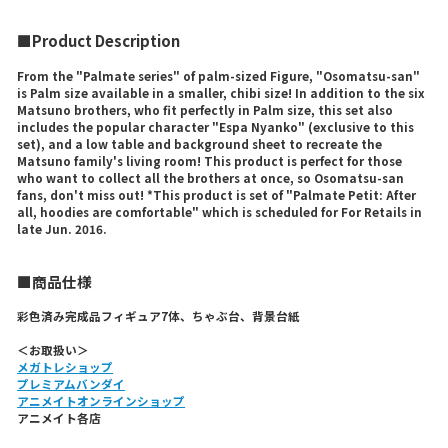
■Product Description
From the "Palmate series" of palm-sized Figure, "Osomatsu-san"
is Palm size available in a smaller, chibi size! In addition to the six
Matsuno brothers, who fit perfectly in Palm size, this set also
includes the popular character "Espa Nyanko" (exclusive to this
set), and a low table and background sheet to recreate the
Matsuno family's living room! This product is perfect for those
who want to collect all the brothers at once, so Osomatsu-san
fans, don't miss out! *This product is set of "Palmate Petit: After
all, hoodies are comfortable" which is scheduled for For Retails in
late Jun. 2016.
■商品仕様
彩色済み完成品フィギュア7体、ちゃぶ台、背景台紙
＜お取扱い＞
メガトレショップ
プレミアムバンダイ
アニメイトオンラインショップ
アニメイト各店