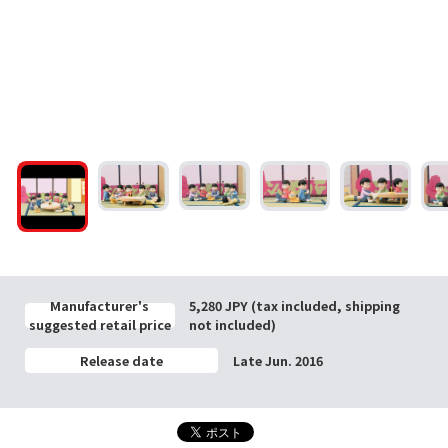
Manufacturer's
5,280 JPY (tax included, shipping
suggested retail price
not included)
Release date
Late Jun. 2016