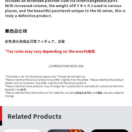
includes an extended panther claw via interchangeable parts.
With increased volume, the weight ofダイキャストused in various
places, and the beautiful paintwork unique to the VA series, this is
truly a definitive product.
■商品仕様
彩色済み完成品可変フィギュア、台座
*Tax rates may vary depending on the month発売.
(C)PRODUCTION REED 1996
*The photo is for illustrative purposes only. The eyes do not light up.
*Please note that the actual product may differ slightly from the photo. *Please note that the product
photos and illustrations may differ slightly from the actual product.
*Please note that some products may no longer be in production or available for sale due to the time
elapsed since発売.
*Please note that the information on this website, including商品名,発売日, and価格, may be subject to
change.
Related Products