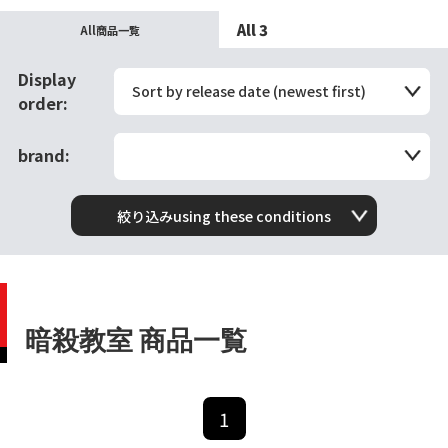
All 3
All商品一覧
Display
Sort by release date (newest first)
order:
brand:
絞り込みusing these conditions
暗殺教室 商品一覧
1