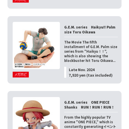
G.E.M. series Haikyu!! Palm
size Toru Oikawa
The Movie The fifth
installment of G.E.M. Palm size
series from "Haikyu！！",
which is also showing the
blockbuster hit Toru Oikawa...
Late Nov. 2024
7,920 yen (tax included)
G.E.M. series ONE PIECE
Shanks RUN！RUN！RUN！
From the highly popular TV
anime "ONE PIECE," which is
constantly generatingイベント