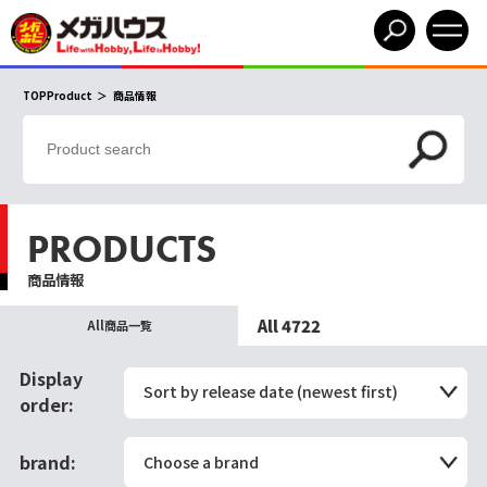
TOPProduct
商品情報
PRODUCTS
商品情報
All 4722
All商品一覧
Display
Sort by release date (newest first)
order:
brand:
Choose a brand