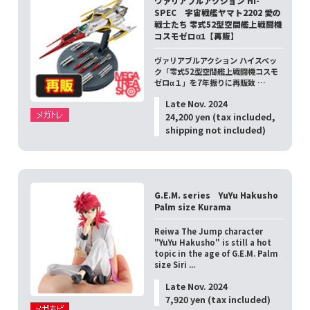
ヴァリアブルアクション Hi-
SPEC 宇宙戦艦ヤマト2202 愛の
戦士たち 零式52型空間艦上戦闘機
コスモゼロα1【再販】
ヴァリアブルアクション ハイスペッ
ク「零式52型空間艦上戦闘機コスモ
ゼロα１」を7年振りに再販致 …
Late Nov. 2024
24,200 yen (tax included,
shipping not included)
G.E.M. series YuYu Hakusho
Palm size Kurama
Reiwa The Jump character
"YuYu Hakusho" is still a hot
topic in the age of G.E.M. Palm
size Siri ...
Late Nov. 2024
7,920 yen (tax included)