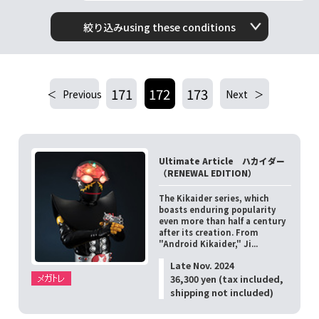
絞り込みusing these conditions
171
172
173
Previous
Next
Ultimate Article ハカイダー
（RENEWAL EDITION）
The Kikaider series, which
boasts enduring popularity
even more than half a century
after its creation. From
"Android Kikaider," Ji...
Late Nov. 2024
36,300 yen (tax included,
shipping not included)