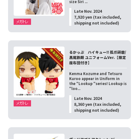
size Siri ...
Late Nov. 2024
7,920 yen (tax included,
shipping not included)
るかっぷ ハイキュー!! 孤爪研磨/
黒尾鉄朗 ユニフォームVer.【限定
座布団付き】
Kenma Kozume and Tetsuro
Kuroo appear in Uniform in
the "Lookup "series! Lookup is
"loo...
Late Nov. 2024
8,360 yen (tax included,
shipping not included)