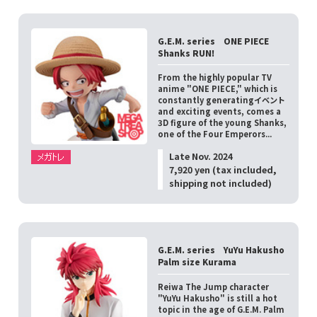
G.E.M. series ONE PIECE
Shanks RUN!
From the highly popular TV
anime "ONE PIECE," which is
constantly generatingイベント
and exciting events, comes a
3D figure of the young Shanks,
one of the Four Emperors...
Late Nov. 2024
7,920 yen (tax included,
shipping not included)
G.E.M. series YuYu Hakusho
Palm size Kurama
Reiwa The Jump character
"YuYu Hakusho" is still a hot
topic in the age of G.E.M. Palm