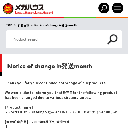
TOP
新着情報
Notice of change in発送month
Notice of change in発送month
Thank you for your continued patronage of our products.
We would like to inform you that発売日for the following product
has been changed due to various circumstances.
[Product name]
・Portrait.Of.Piratesワンピース“LIMITED EDITION” ナミ Ver.BB_SP
[変更前発売月]：2019年4月下旬 発売予定
↓