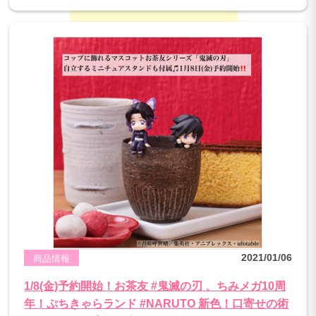
2021/01/06
商品情報
1/8(金)予約開始！お茶友 #鬼滅の刃 、ちみメガ10周
年！ぷちきゃらランド #NARUTO 新色！口寄せの術