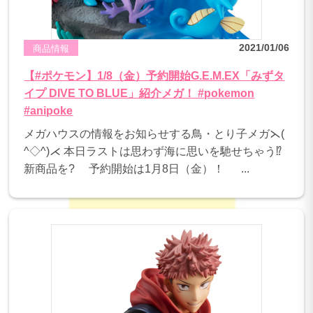
2021/01/06
商品情報
【#ポケモン】1/8（金）予約開始G.E.M.EX「みずタ
イプ DIVE TO BLUE」紹介メガ！ #pokemon
#anipoke
メガハウスの情報をお知らせする鳥・とり子メガ⋋(
^◇^)⋌ 本日ラストは思わず海に思いを馳せちゃう⁉
新商品を? 予約開始は1月8日（金）！ ...