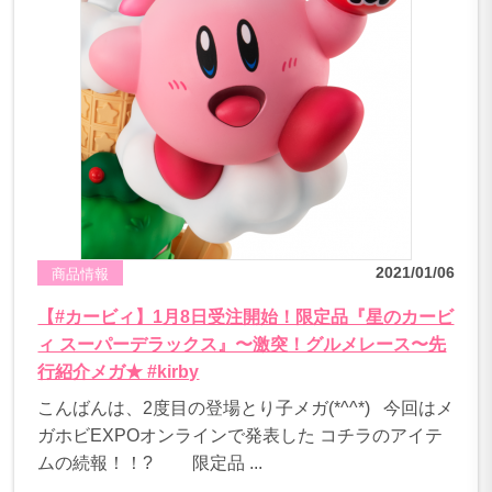
2021/01/06
商品情報
【#カービィ】1月8日受注開始！限定品『星のカービ
ィ スーパーデラックス』〜激突！グルメレース〜先
行紹介メガ★ #kirby
こんばんは、2度目の登場とり子メガ(*^^*) 今回はメ
ガホビEXPOオンラインで発表した コチラのアイテ
ムの続報！！? 限定品 ...