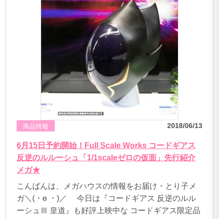
2018/06/13
商品情報
6月15日予約開始！Full Scale Works コードギアス
反逆のルルーシュ「1/1scaleゼロの仮面」先行紹介
メガ★
こんばんは、メガハウスの情報をお届け・とり子メ
ガ＼(・ө ・)／ 今日は『コードギアス 反逆のルル
ーシュⅢ 皇道』も好評上映中な コードギアス限定品