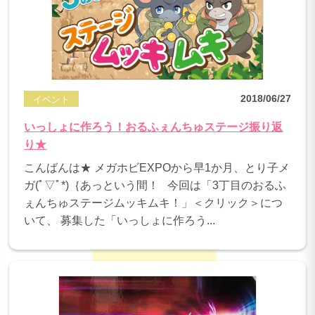
2018/06/27
イベント
いっしょに作ろう！おるふぇんちゅステージ振り返
り★
こんばんは★ メガホビEXPOから早1か月、とり子メ
ガ(ﾟ▽ﾟ*)｛あっという間！ 今回は「3丁目のおるふ
ぇんちゅステージムッキムキ！」＜クリック＞につ
いて、 募集した「いっしょに作ろう...