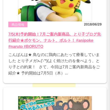
2018/06/29
商品情報
7/5(木)予約開始！7月ご案内新商品、とり子ブログ先
行紹介★ポケモン、ナルト、ボルト！ #anipoke
#naruto #BORUTO
こんばんは★ 鳥なのに鶏肉にあたって療養していま
した とり子メガ⋋('-'*){よく焼けたのを食べよう、と
り子との約束！ さて、今回は7月ご案内新商品をご
紹介★ 予約開始は7月5日（木）...