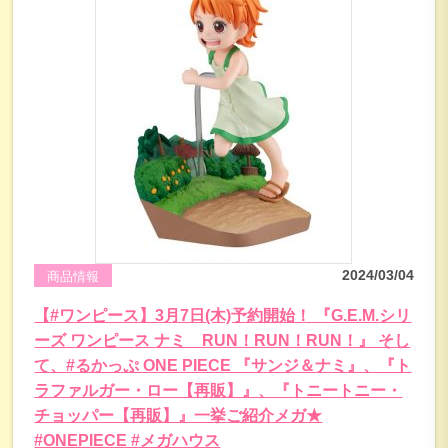
2024/03/04
商品情報
【#ワンピース】3月7日(木)予約開始！ 『G.E.M.シリ
ーズ ワンピース ナミ RUN！RUN！RUN！』 そし
て、#るかっぷ ONE PIECE 『サンジ＆ナミ』、『ト
ラファルガー・ロー【再販】』、『トニートニー・
チョッパー【再販】』一挙ご紹介メガ★
#ONEPIECE #メガハウス