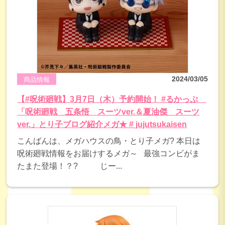
2024/03/05
商品情報
【#呪術廻戦】3月7日（木）予約開始！ #るかっぷ
「呪術廻戦 五条悟 スーツver.＆夏油傑 スーツ
ver.」とり子ブログ紹介メガ★ # jujutsukaisen
こんばんは、メガハウスの鳥・とり子メガ? 本日は
呪術廻戦情報をお届けするメガ～ 最強コンビがま
たまた登場！？? じー...