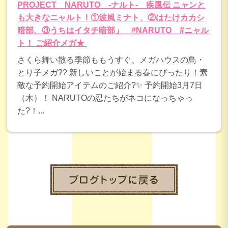
PROJECT NARUTO -ナルト- 疾風伝 ニャンと
も大きなニャルト！①波風ミナト、②はたけカカシ
暗部、③うちはイタチ暗部」 #NARUTO #ニャル
ト！ ご紹介メガ★
さくら舞い散る季節ももうすぐ、メガハウスの鳥・
とり子メガ?? 新しいことが始まる春にぴったり！素
敵な予約開始アイテムのご紹介?✨ 予約開始3月7日
（木）！ NARUTOの忍たちがネコになっちゃっ
た?！...