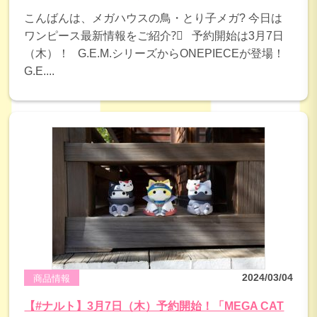
こんばんは、メガハウスの鳥・とり子メガ? 今日は
ワンピース最新情報をご紹介?‍☠ 予約開始は3月7日
（木）！ G.E.M.シリーズからONEPIECEが登場！
G.E....
2024/03/04
商品情報
【#ナルト】3月7日（木）予約開始！「MEGA CAT