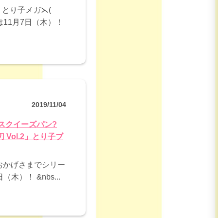
とり子メガ⋋(
は11月7日（木）！
2019/11/04
かスクイーズパン?
 Vol.2」とり子ブ
おかげさまでシリー
）！ &nbs...