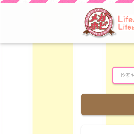
とり子ブログへよう
こそ！