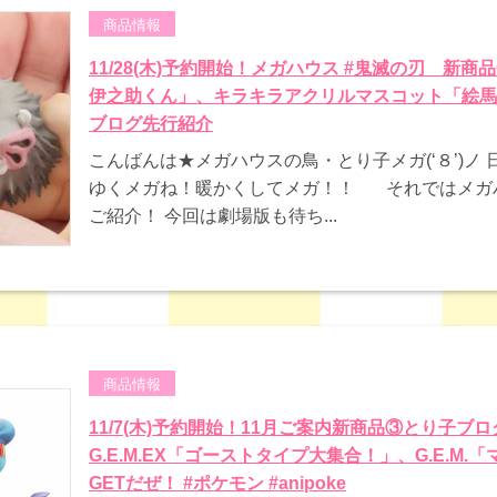
商品情報
11/28(木)予約開始！メガハウス #鬼滅の刃 新商品
伊之助くん」、キラキラアクリルマスコット「絵馬ve
ブログ先行紹介
こんばんは★メガハウスの鳥・とり子メガ(‘８’)ノ
ゆくメガね！暖かくしてメガ！！ それではメガ
ご紹介！ 今回は劇場版も待ち...
商品情報
11/7(木)予約開始！11月ご案内新商品③とり子ブ
G.E.M.EX「ゴーストタイプ大集合！」、G.E.M
GETだぜ！ #ポケモン #anipoke