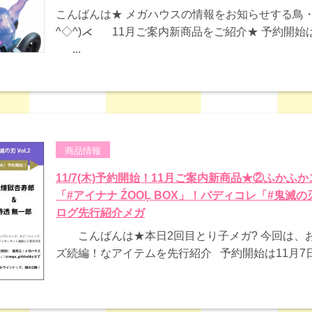
こんばんは★ メガハウスの情報をお知らせする鳥・
^◇^)⋌ 11月ご案内新商品をご紹介★ 予約開始
...
商品情報
11/7(木)予約開始！11月ご案内新商品★②ふかふ
「#アイナナ ŹOOĻ BOX」！バディコレ「#鬼滅の刃
ログ先行紹介メガ
こんばんは★本日2回目とり子メガ? 今回は、
ズ続編！なアイテムを先行紹介 予約開始は11月7日（木