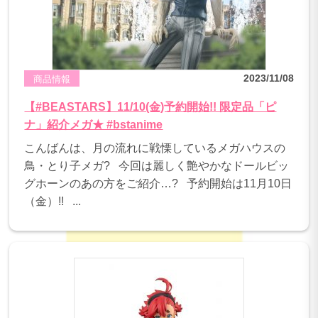
2023/11/08
商品情報
【#BEASTARS】11/10(金)予約開始!! 限定品「ピ
ナ」紹介メガ★ #bstanime
こんばんは、月の流れに戦慄しているメガハウスの
鳥・とり子メガ? 今回は麗しく艶やかなドールビッ
グホーンのあの方をご紹介…? 予約開始は11月10日
（金）!! ...