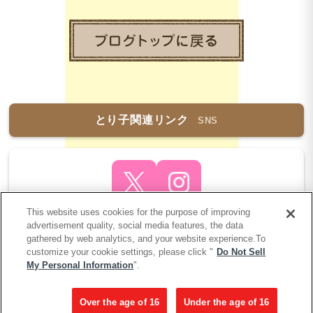
とり子関連リンク
SNS
This website uses cookies for the purpose of improving
advertisement quality, social media features, the data
gathered by web analytics, and your website experience.To
customize your cookie settings, please click "
Do Not Sell
My Personal Information
".
COPYRIGHT 2005-2026 とり子ブログ MEGAHOUSE
CORPORATION. ALL RIGHTS RESERVED.
ALL OTHER PRODUCTS ARE TRADEMARKS OR REGISTERED OF
THEIR RESPECTIV OWNERS.
Over the age of 16
Under the age of 16