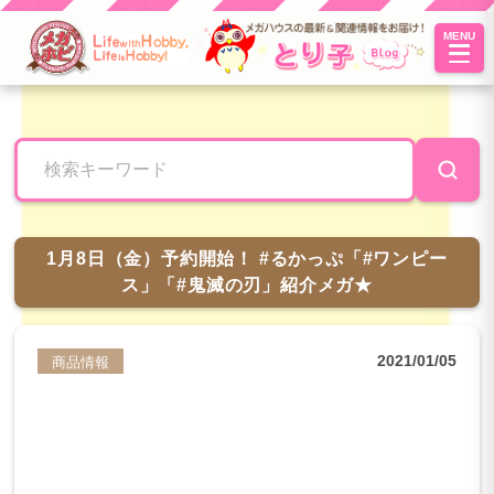
MENU
とり子ブ
ログへよ
うこそ！
1月8日（金）予約開始！ #るかっぷ「#ワンピー
ス」「#鬼滅の刃」紹介メガ★
2021/01/05
商品情報