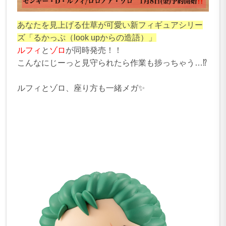
あなたを見上げる仕草が可愛い新フィギュアシリー
ズ「るかっぷ（look upからの造語）」
ルフィ
と
ゾロ
が同時発売！！
こんなにじーっと見守られたら作業も捗っちゃう…⁉
ルフィとゾロ、座り方も一緒メガ✨