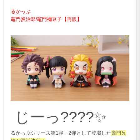
るかっぷ
竈門炭治郎/竈門禰豆子【再販】
じーっ????✨
るかっぷシリーズ第1弾・2弾として登場した
竈門兄