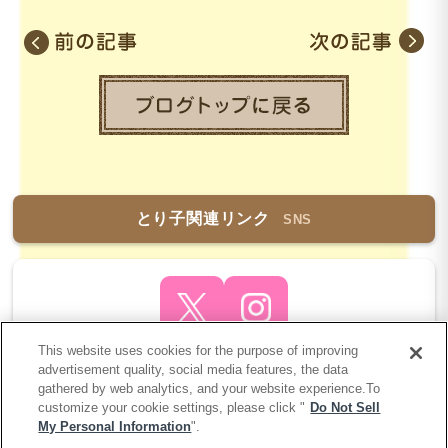
とり子関連リンク
SNS
This website uses cookies for the purpose of improving
advertisement quality, social media features, the data
gathered by web analytics, and your website experience.To
customize your cookie settings, please click "
Do Not Sell
My Personal Information
".
COPYRIGHT 2005-2026 とり子ブログ MEGAHOUSE
CORPORATION. ALL RIGHTS RESERVED.