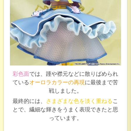
彩色面
では、踵や襟元などに散りばめられ
ている
オーロラカラーの再現
に最後まで苦
戦しました。
最終的には、
さまざまな色を淡く重ねる
こ
とで、繊細な輝きをうまく表現できたと思
っています。