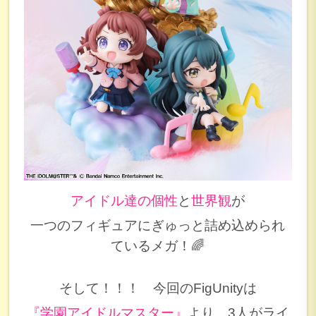
アイドル達の個性
と
世界観
が
一つのフィギュアにぎゅっと詰め込められ
ているメガ！🌈
そして！！！ 今回のFigUnityは
『学園アイドルマスター』
より、3人がライ