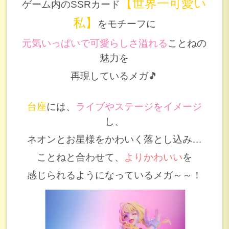
【世界一可愛い
ゲーム内のSSRカード
私】
をモチーフに
元気いっぱいで可愛らしさ溢れる
ことねの
魅力を
再現しているメガ🎵
台座
には、
ライブやステージをイメージ
し、
ネオンとお星様をかわいく落とし込み…
ことねと合わせて、
よりかわいい
を
感じられるようになっているメガ～～！