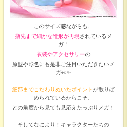
このサイズ感ながらも、
指先まで細かな造形が再現
されているメ
ガ！
衣装やアクセサリー
の
原型や彩色にも是非ご注目いただきたいメ
ガ👀✨
細部までこだわりぬいたポイント
が散りば
められているからこそ、
どの角度から見ても見応えたっぷりメガ！
そしてなにより！キャラクターたちの