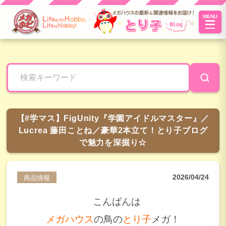
MENU
とり子ブ
ログへよ
うこそ！
【#学マス】FigUnity『学園アイドルマスター』／
Lucrea 藤田ことね／豪華2本立て！とり子ブログ
で魅力を深掘り☆
2026/04/24
商品情報
こんばんは
メガハウス
の鳥の
とり子
メガ！