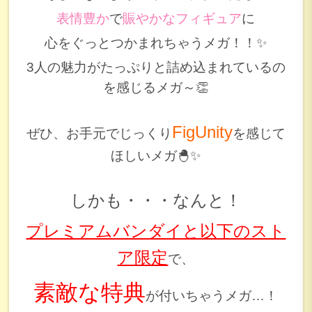
表情豊か
で
賑やかなフィギュア
に
心をぐっとつかまれちゃうメガ！！✨
3人の魅力がたっぷりと詰め込まれているの
を感じるメガ～👏
FigUnity
ぜひ、お手元でじっくり
を感じて
ほしいメガ🐣✨
しかも・・・なんと！
プレミアムバンダイと以下のスト
ア限定
で、
素敵な特典
が付いちゃうメガ…！