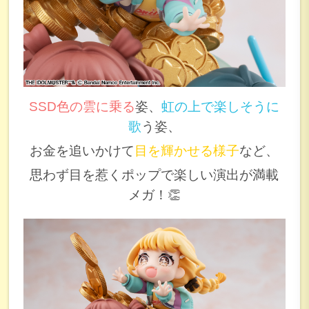
SSD
色の雲に乗る
姿、
虹の上で楽しそうに
歌
う
姿、
お金を追いかけて
目を輝かせる様子
など、
思わず目を惹くポップで楽しい演出が満載
メガ！👏