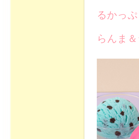
るかっぷ 
らんま＆