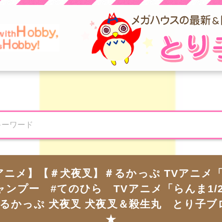
ニメ】【＃犬夜叉】＃るかっぷ TVアニメ「
ンプー #てのひら TVアニメ「らんま1/
#るかっぷ 犬夜叉 犬夜叉＆殺生丸 とり子ブ
★