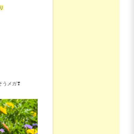
り
そうメガ❣