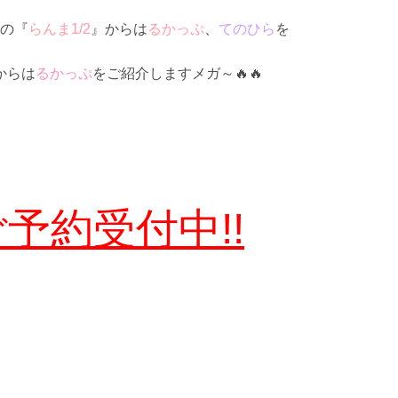
!の『
らんま
1/2
』からは
るかっぷ
、
てのひら
を
からは
るかっぷ
をご紹介しますメガ～🔥🔥
予約受付中!!