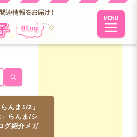
MENU
らんま1/2」
2」らんま/シ
ログ紹介メガ