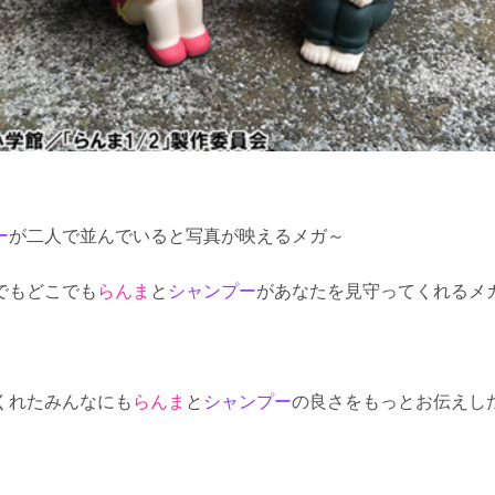
ー
が二人で並んでいると写真が映えるメガ
～
でもどこでも
らんま
と
シャンプー
があなたを見守ってくれるメ
くれたみんなにも
らんま
と
シャンプー
の良さをもっとお伝えした