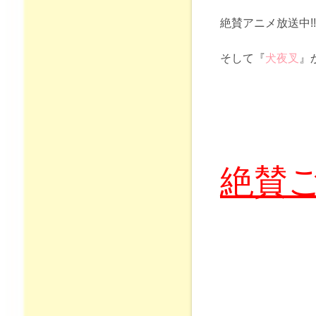
絶賛アニメ放送中!
そして『
犬夜叉
』
絶賛ご