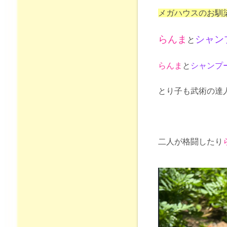
メガハウスのお馴染
らんま
シャン
と
らんま
と
シャンプ
とり子も武術の達
二人が格闘したり