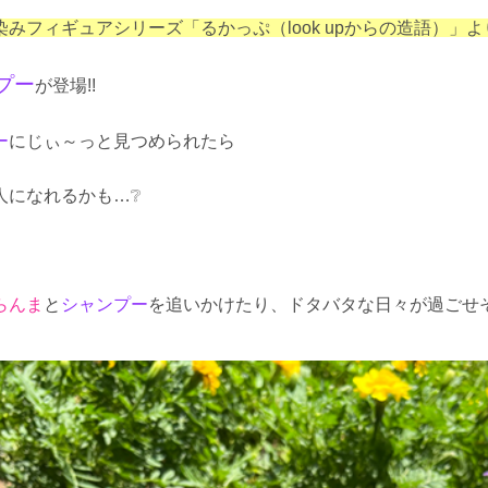
みフィギュアシリーズ「るかっぷ（look upからの造語）」よ
プー
が登場!!
ー
にじぃ～っと見つめられたら
人になれるかも…❔
らんま
と
シャンプー
を追いかけたり、ドタバタな日々が過ごせ