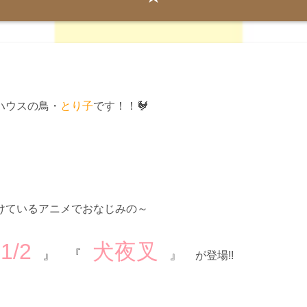
ハウスの鳥・
とり子
です！！🐓
けているアニメでおなじみの～
ま
1/2
犬夜叉
』 『
』
が登場!!