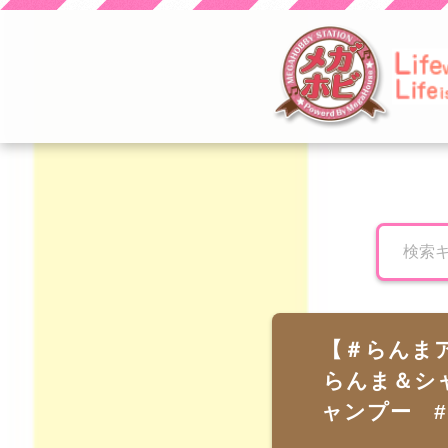
とり子ブログへよう
こそ！
【＃らんまア
らんま＆シャ
ャンプー 