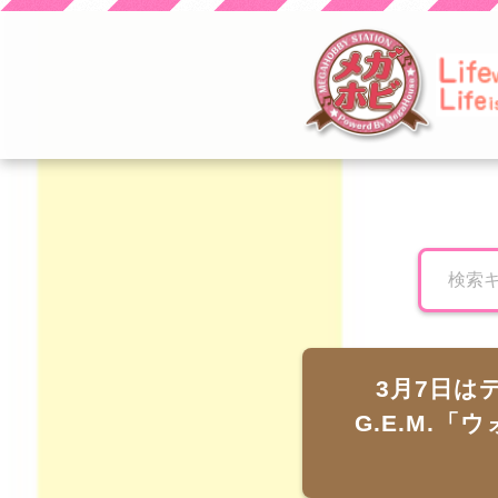
とり子ブログへよう
こそ！
3月7日は
G.E.M.